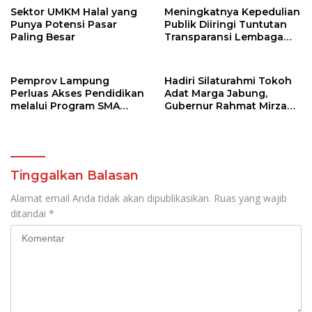
Sektor UMKM Halal yang
Meningkatnya Kepedulian
Punya Potensi Pasar
Publik Diiringi Tuntutan
Paling Besar
Transparansi Lembaga
Kemanusiaan
Pemprov Lampung
Hadiri Silaturahmi Tokoh
Perluas Akses Pendidikan
Adat Marga Jabung,
melalui Program SMA
Gubernur Rahmat Mirzani
Pendidikan Jarak Jauh
Djausal Dorong Jabung
dan SMA Terbuka
Jadi Wajah Terbaik
Lampung Timur Melalui
Penguatan Budaya dan
SDM
Tinggalkan Balasan
Alamat email Anda tidak akan dipublikasikan.
Ruas yang wajib
ditandai
*