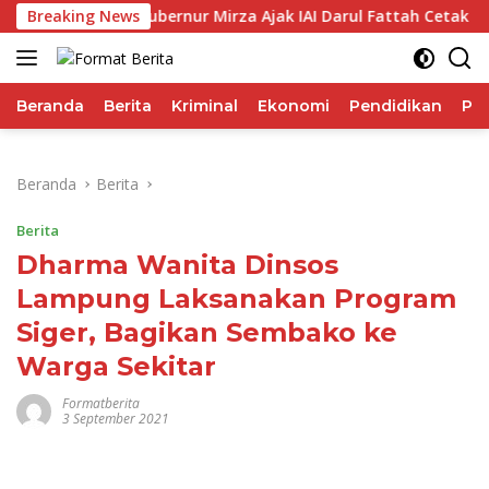
Langsung
IHSG
Breaking News
Gubernur Mirza Ajak IAI Darul Fattah Cetak SDM A
ke
konten
Beranda
Berita
Kriminal
Ekonomi
Pendidikan
Pol
Beranda
Berita
Berita
Dharma Wanita Dinsos
Lampung Laksanakan Program
Siger, Bagikan Sembako ke
Warga Sekitar
Formatberita
3 September 2021