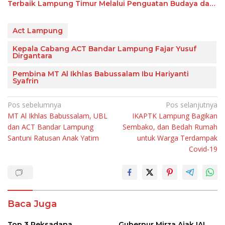
Terbaik Lampung Timur Melalui Penguatan Budaya dan
SDM
Act Lampung
Kepala Cabang ACT Bandar Lampung Fajar Yusuf
Dirgantara
Pembina MT Al Ikhlas Babussalam Ibu Hariyanti
Syafrin
Navigasi
Pos sebelumnya
Pos selanjutnya
MT Al Ikhlas Babussalam, UBL
IKAPTK Lampung Bagikan
pos
dan ACT Bandar Lampung
Sembako, dan Bedah Rumah
Santuni Ratusan Anak Yatim
untuk Warga Terdampak
Covid-19
Baca Juga
Top 3 Reksadana
Gubernur Mirza Ajak IAI