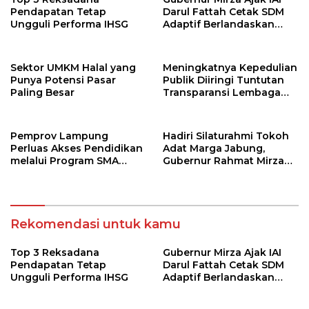
Pendapatan Tetap
Darul Fattah Cetak SDM
Ungguli Performa IHSG
Adaptif Berlandaskan
Nilai Agama
Sektor UMKM Halal yang
Meningkatnya Kepedulian
Punya Potensi Pasar
Publik Diiringi Tuntutan
Paling Besar
Transparansi Lembaga
Kemanusiaan
Pemprov Lampung
Hadiri Silaturahmi Tokoh
Perluas Akses Pendidikan
Adat Marga Jabung,
melalui Program SMA
Gubernur Rahmat Mirzani
Pendidikan Jarak Jauh
Djausal Dorong Jabung
dan SMA Terbuka
Jadi Wajah Terbaik
Lampung Timur Melalui
Penguatan Budaya dan
Rekomendasi untuk kamu
SDM
Top 3 Reksadana
Gubernur Mirza Ajak IAI
Pendapatan Tetap
Darul Fattah Cetak SDM
Ungguli Performa IHSG
Adaptif Berlandaskan
Nilai Agama