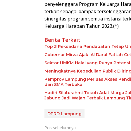
penyelenggara Program Keluarga Harap
terkait sebagai dampak terselenggara
sinergitas program semua instansi te
Keluarga Harapan Tahun 2023.(*)
Berita Terkait
Top 3 Reksadana Pendapatan Tetap Un
Gubernur Mirza Ajak IAI Darul Fattah C
Sektor UMKM Halal yang Punya Potensi 
Meningkatnya Kepedulian Publik Diiri
Pemprov Lampung Perluas Akses Pendid
dan SMA Terbuka
Hadiri Silaturahmi Tokoh Adat Marga J
Jabung Jadi Wajah Terbaik Lampung T
DPRD Lampung
Navigasi
Pos sebelumnya