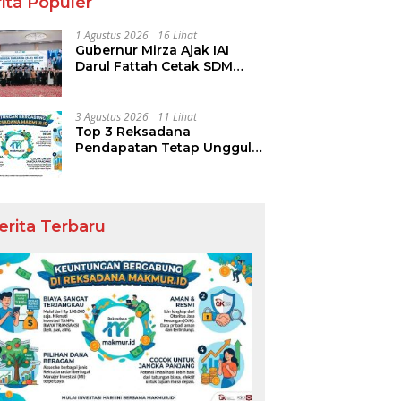
ita Populer
1 Agustus 2026
16 Lihat
Gubernur Mirza Ajak IAI
Darul Fattah Cetak SDM
Adaptif Berlandaskan Nilai
Agama
3 Agustus 2026
11 Lihat
Top 3 Reksadana
Pendapatan Tetap Ungguli
Performa IHSG
erita Terbaru