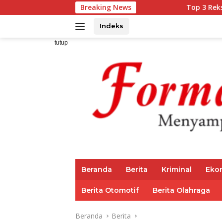
Langsung
Breaking News
Top 3 Reksadana Pendapata
ke
konten
Indeks
tutup
Beranda
Berita
Kriminal
Eko
Berita Otomotif
Berita Olahraga
Beranda
Berita