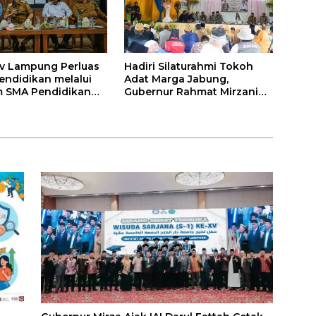
v Lampung Perluas
Hadiri Silaturahmi Tokoh
endidikan melalui
Adat Marga Jabung,
 SMA Pendidikan
Gubernur Rahmat Mirzani
auh dan SMA
Djausal Dorong Jabung Jadi
a
Wajah Terbaik Lampung
Timur Melalui Penguatan
Budaya dan SDM