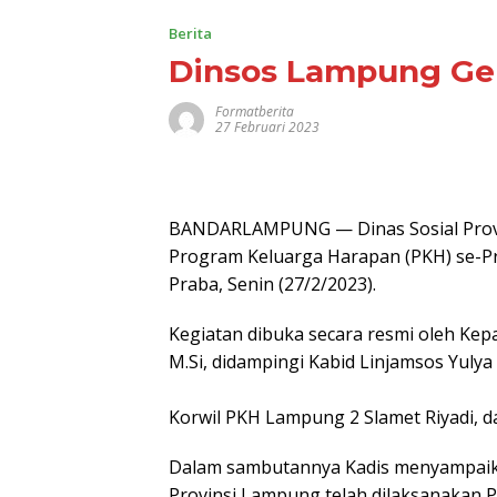
Berita
Dinsos Lampung Gel
Formatberita
27 Februari 2023
BANDARLAMPUNG — Dinas Sosial Provi
Program Keluarga Harapan (PKH) se-Pr
Praba, Senin (27/2/2023).
Kegiatan dibuka secara resmi oleh Kep
M.Si, didampingi Kabid Linjamsos Yulya 
Korwil PKH Lampung 2 Slamet Riyadi, d
Dalam sambutannya Kadis menyampaika
Provinsi Lampung telah dilaksanakan