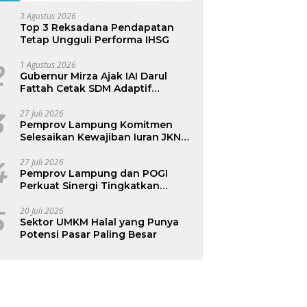
3 Agustus 2026
Top 3 Reksadana Pendapatan
Tetap Ungguli Performa IHSG
2
1 Agustus 2026
Gubernur Mirza Ajak IAI Darul
Fattah Cetak SDM Adaptif
Berlandaskan Nilai Agama
3
27 Juli 2026
Pemprov Lampung Komitmen
Selesaikan Kewajiban Iuran JKN
dan Perkuat Tata Kelola
Kepesertaan BPJS Kesehatan
4
27 Juli 2026
Pemprov Lampung dan POGI
Perkuat Sinergi Tingkatkan
Kesehatan Ibu dan Anak
5
20 Juli 2026
Sektor UMKM Halal yang Punya
Potensi Pasar Paling Besar