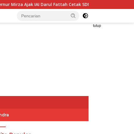
AI Darul Fattah Cetak SDM Adaptif Berlandaskan Nilai Agama
tutup
ndra