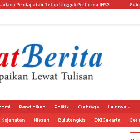
n Tetap Ungguli Performa IHSG
Gubernur Mirza Ajak I
nomi
Pendidikan
Politik
Olahraga
Lainnya
Kejahatan
Nissan
Bulutangkis
DKI Jakarta
Geri