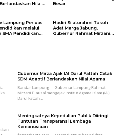
 Berlandaskan Nilai
Besar
v Lampung Perluas
Hadiri Silaturahmi Tokoh
endidikan melalui
Adat Marga Jabung,
 SMA Pendidikan
Gubernur Rahmat Mirzani
auh dan SMA
Djausal Dorong Jabung Jadi
a
Wajah Terbaik Lampung
Timur Melalui Penguatan
Budaya dan SDM
Gubernur Mirza Ajak IAI Darul Fattah Cetak
SDM Adaptif Berlandaskan Nilai Agama
ia
Bandar Lampung — Gubernur Lampung Rahmat
eks
Mirzani Djausal mengajak Institut Agama Islam (IAI)
Darul Fattah…
Meningkatnya Kepedulian Publik Diiringi
Tuntutan Transparansi Lembaga
Kemanusiaan
ukkan