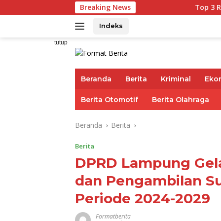
Langsung
Breaking News
Top 3 Reksadana Pendap
ke
konten
Indeks
tutup
Beranda
Berita
Kriminal
Eko
Berita Otomotif
Berita Olahraga
Beranda
Berita
Berita
DPRD Lampung Gelar
dan Pengambilan S
Periode 2024-2029
Formatberita