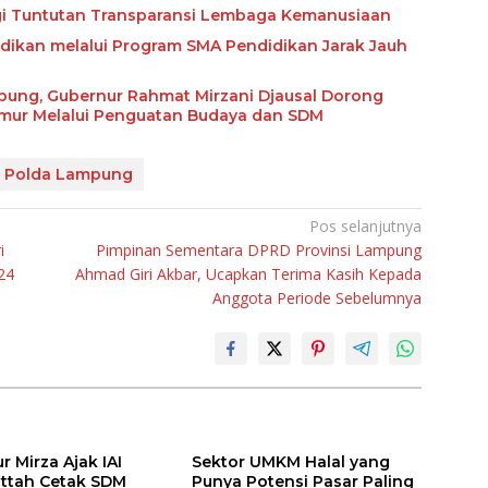
ngi Tuntutan Transparansi Lembaga Kemanusiaan
ikan melalui Program SMA Pendidikan Jarak Jauh
abung, Gubernur Rahmat Mirzani Djausal Dorong
imur Melalui Penguatan Budaya dan SDM
Polda Lampung
Pos selanjutnya
i
Pimpinan Sementara DPRD Provinsi Lampung
24
Ahmad Giri Akbar, Ucapkan Terima Kasih Kepada
Anggota Periode Sebelumnya
 Mirza Ajak IAI
Sektor UMKM Halal yang
attah Cetak SDM
Punya Potensi Pasar Paling