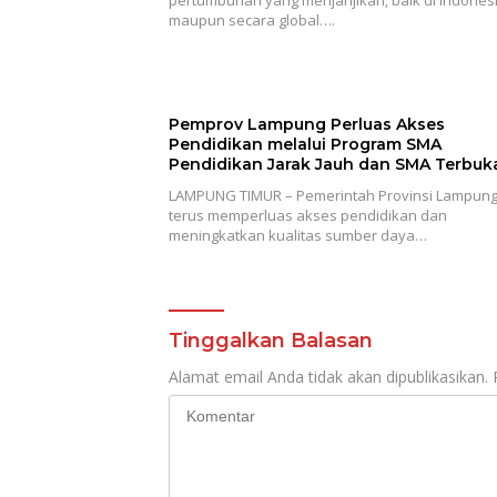
pertumbuhan yang menjanjikan, baik di Indones
maupun secara global….
Pemprov Lampung Perluas Akses
Pendidikan melalui Program SMA
Pendidikan Jarak Jauh dan SMA Terbuk
LAMPUNG TIMUR – Pemerintah Provinsi Lampun
terus memperluas akses pendidikan dan
meningkatkan kualitas sumber daya…
Tinggalkan Balasan
Alamat email Anda tidak akan dipublikasikan.