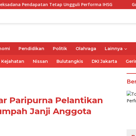
atan Tetap Ungguli Performa IHSG
Gubernur Mirza Aja
nomi
Pendidikan
Politik
Olahraga
Lainnya
Kejahatan
Nissan
Bulutangkis
DKI Jakarta
Geri
Ber
 Paripurna Pelantikan
umpah Janji Anggota