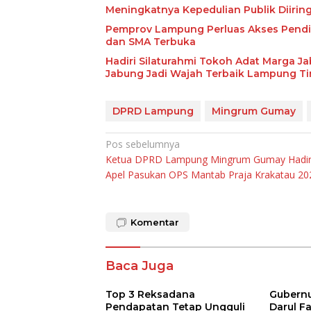
Meningkatnya Kepedulian Publik Diiri
Pemprov Lampung Perluas Akses Pendid
dan SMA Terbuka
Hadiri Silaturahmi Tokoh Adat Marga J
Jabung Jadi Wajah Terbaik Lampung T
DPRD Lampung
Mingrum Gumay
Navigasi
Pos sebelumnya
Ketua DPRD Lampung Mingrum Gumay Hadir
pos
Apel Pasukan OPS Mantab Praja Krakatau 20
Komentar
Baca Juga
Top 3 Reksadana
Gubernur
Pendapatan Tetap Ungguli
Darul F