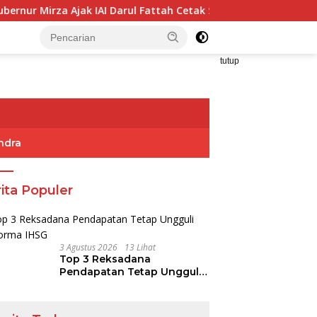
k IAI Darul Fattah Cetak SDM Adaptif Berlandaskan Nilai Agam
tutup
ndra
ita Populer
3 Agustus 2026
13 Lihat
Top 3 Reksadana
Pendapatan Tetap Ungguli
Performa IHSG