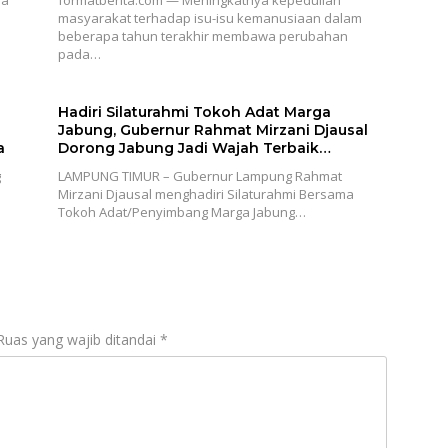
ia
formatberita.com — Meningkatnya kepedulian
masyarakat terhadap isu-isu kemanusiaan dalam
beberapa tahun terakhir membawa perubahan
pada…
Hadiri Silaturahmi Tokoh Adat Marga
Jabung, Gubernur Rahmat Mirzani Djausal
a
Dorong Jabung Jadi Wajah Terbaik
Lampung Timur Melalui Penguatan Budaya
g
LAMPUNG TIMUR – Gubernur Lampung Rahmat
dan SDM
Mirzani Djausal menghadiri Silaturahmi Bersama
Tokoh Adat/Penyimbang Marga Jabung…
Ruas yang wajib ditandai
*