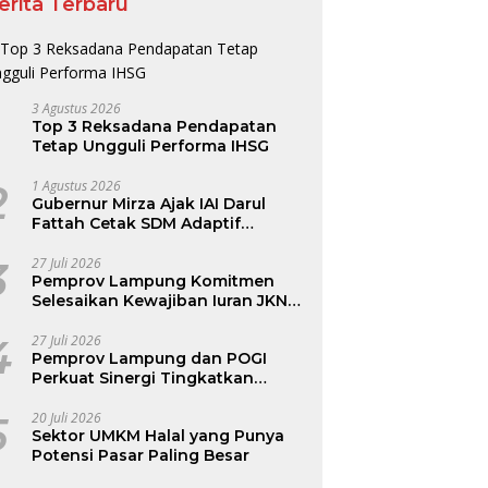
erita Terbaru
3 Agustus 2026
Top 3 Reksadana Pendapatan
Tetap Ungguli Performa IHSG
2
1 Agustus 2026
Gubernur Mirza Ajak IAI Darul
Fattah Cetak SDM Adaptif
Berlandaskan Nilai Agama
3
27 Juli 2026
Pemprov Lampung Komitmen
Selesaikan Kewajiban Iuran JKN
dan Perkuat Tata Kelola
Kepesertaan BPJS Kesehatan
4
27 Juli 2026
Pemprov Lampung dan POGI
Perkuat Sinergi Tingkatkan
Kesehatan Ibu dan Anak
5
20 Juli 2026
Sektor UMKM Halal yang Punya
Potensi Pasar Paling Besar