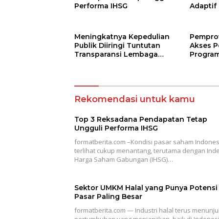
Performa IHSG
Adaptif
Agama
Meningkatnya Kepedulian
Pempro
Publik Diiringi Tuntutan
Akses P
Transparansi Lembaga
Program
Kemanusiaan
Jarak J
Terbuk
Rekomendasi untuk kamu
Top 3 Reksadana Pendapatan Tetap
Ungguli Performa IHSG
formatberita.com –Kondisi pasar saham Indones
terlihat cukup menantang, terutama dengan Ind
Harga Saham Gabungan (IHSG)…
Sektor UMKM Halal yang Punya Potensi
Pasar Paling Besar
formatberita.com — Industri halal terus menunj