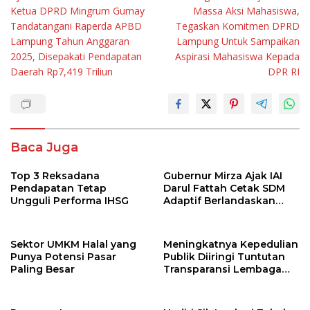
pos
Ketua DPRD Mingrum Gumay
Massa Aksi Mahasiswa,
Tandatangani Raperda APBD
Tegaskan Komitmen DPRD
Lampung Tahun Anggaran
Lampung Untuk Sampaikan
2025, Disepakati Pendapatan
Aspirasi Mahasiswa Kepada
Daerah Rp7,419 Triliun
DPR RI
Baca Juga
Top 3 Reksadana
Gubernur Mirza Ajak IAI
Pendapatan Tetap
Darul Fattah Cetak SDM
Ungguli Performa IHSG
Adaptif Berlandaskan
Nilai Agama
Sektor UMKM Halal yang
Meningkatnya Kepedulian
Punya Potensi Pasar
Publik Diiringi Tuntutan
Paling Besar
Transparansi Lembaga
Kemanusiaan