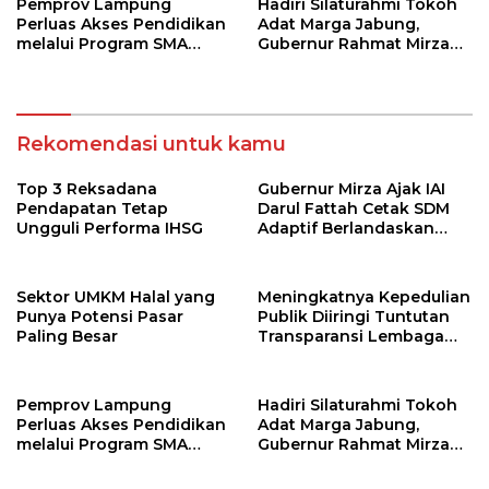
Pemprov Lampung
Hadiri Silaturahmi Tokoh
Perluas Akses Pendidikan
Adat Marga Jabung,
melalui Program SMA
Gubernur Rahmat Mirzani
Pendidikan Jarak Jauh
Djausal Dorong Jabung
dan SMA Terbuka
Jadi Wajah Terbaik
Lampung Timur Melalui
Penguatan Budaya dan
Rekomendasi untuk kamu
SDM
Top 3 Reksadana
Gubernur Mirza Ajak IAI
Pendapatan Tetap
Darul Fattah Cetak SDM
Ungguli Performa IHSG
Adaptif Berlandaskan
Nilai Agama
Sektor UMKM Halal yang
Meningkatnya Kepedulian
Punya Potensi Pasar
Publik Diiringi Tuntutan
Paling Besar
Transparansi Lembaga
Kemanusiaan
Pemprov Lampung
Hadiri Silaturahmi Tokoh
Perluas Akses Pendidikan
Adat Marga Jabung,
melalui Program SMA
Gubernur Rahmat Mirzani
Pendidikan Jarak Jauh
Djausal Dorong Jabung
dan SMA Terbuka
Jadi Wajah Terbaik