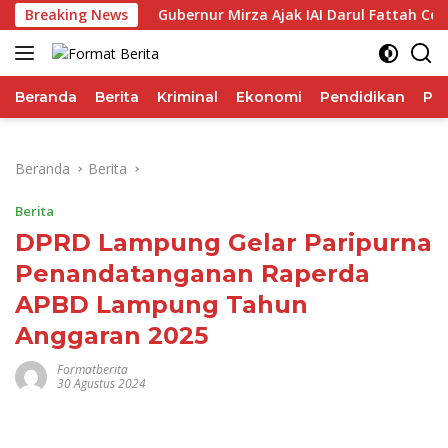
Langsung
a IHSG
Breaking News
Gubernur Mirza Ajak IAI Darul Fattah Cetak SDM
ke
konten
Beranda
Berita
Kriminal
Ekonomi
Pendidikan
Pol
Beranda
Berita
Berita
DPRD Lampung Gelar Paripurna
Penandatanganan Raperda
APBD Lampung Tahun
Anggaran 2025
Formatberita
30 Agustus 2024