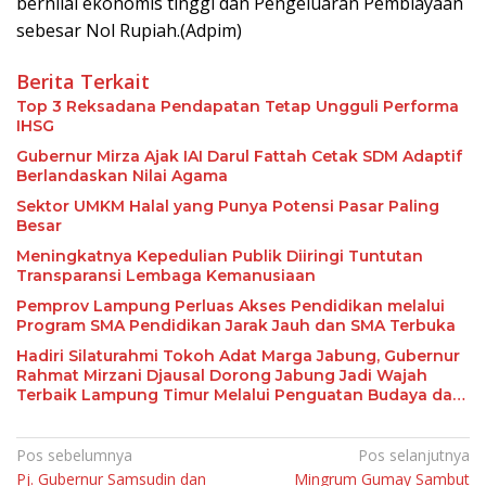
bernilai ekonomis tinggi dan Pengeluaran Pembiayaan
sebesar Nol Rupiah.(Adpim)
Berita Terkait
Top 3 Reksadana Pendapatan Tetap Ungguli Performa
IHSG
Gubernur Mirza Ajak IAI Darul Fattah Cetak SDM Adaptif
Berlandaskan Nilai Agama
Sektor UMKM Halal yang Punya Potensi Pasar Paling
Besar
Meningkatnya Kepedulian Publik Diiringi Tuntutan
Transparansi Lembaga Kemanusiaan
Pemprov Lampung Perluas Akses Pendidikan melalui
Program SMA Pendidikan Jarak Jauh dan SMA Terbuka
Hadiri Silaturahmi Tokoh Adat Marga Jabung, Gubernur
Rahmat Mirzani Djausal Dorong Jabung Jadi Wajah
Terbaik Lampung Timur Melalui Penguatan Budaya dan
SDM
Navigasi
Pos sebelumnya
Pos selanjutnya
Pj. Gubernur Samsudin dan
Mingrum Gumay Sambut