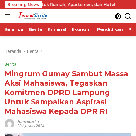
Langsung
 Praktis untuk Rumah, Apartemen, dan Hotel
Breaking News
Top 3 Reks
ke
konten
Beranda
Berita
Kriminal
Ekonomi
Pendidikan
Pol
Beranda
Berita
Berita
Mingrum Gumay Sambut Massa
Aksi Mahasiswa, Tegaskan
Komitmen DPRD Lampung
Untuk Sampaikan Aspirasi
Mahasiswa Kepada DPR RI
Formatberita
30 Agustus 2024