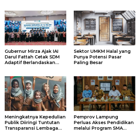
untuk Rumah, Apartemen,
dan Hotel
Gubernur Mirza Ajak IAI
Sektor UMKM Halal yang
Darul Fattah Cetak SDM
Punya Potensi Pasar
Adaptif Berlandaskan
Paling Besar
Nilai Agama
Meningkatnya Kepedulian
Pemprov Lampung
Publik Diiringi Tuntutan
Perluas Akses Pendidikan
Transparansi Lembaga
melalui Program SMA
Kemanusiaan
Pendidikan Jarak Jauh
dan SMA Terbuka