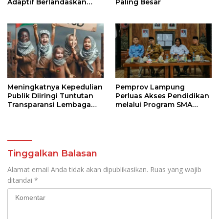
Adaptif Berlandaskan
Paling Besar
Nilai Agama
Meningkatnya Kepedulian
Pemprov Lampung
Publik Diiringi Tuntutan
Perluas Akses Pendidikan
Transparansi Lembaga
melalui Program SMA
Kemanusiaan
Pendidikan Jarak Jauh
dan SMA Terbuka
Tinggalkan Balasan
Alamat email Anda tidak akan dipublikasikan.
Ruas yang wajib
ditandai
*