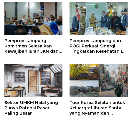
Pemprov Lampung
Pemprov Lampung dan
Komitmen Selesaikan
POGI Perkuat Sinergi
Kewajiban Iuran JKN dan
Tingkatkan Kesehatan Ibu
Perkuat Tata Kelola
dan Anak
Kepesertaan BPJS
Kesehatan
Sektor UMKM Halal yang
Tour Korea Selatan untuk
Punya Potensi Pasar
Keluarga: Liburan Santai
Paling Besar
yang Nyaman dan
Berkesan