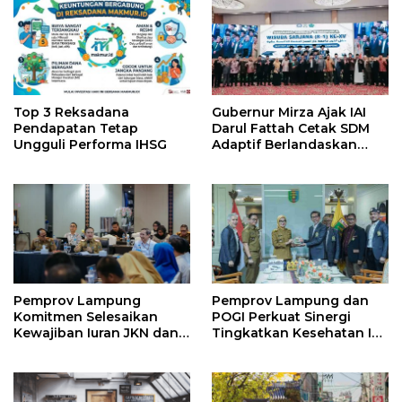
Top 3 Reksadana
Gubernur Mirza Ajak IAI
Pendapatan Tetap
Darul Fattah Cetak SDM
Ungguli Performa IHSG
Adaptif Berlandaskan
Nilai Agama
Pemprov Lampung
Pemprov Lampung dan
Komitmen Selesaikan
POGI Perkuat Sinergi
Kewajiban Iuran JKN dan
Tingkatkan Kesehatan Ibu
Perkuat Tata Kelola
dan Anak
Kepesertaan BPJS
Kesehatan