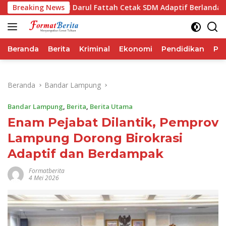
Langsung
a Ajak IAI Darul Fattah Cetak SDM Adaptif Berlandaskan Nilai
Breaking News
ke
konten
Beranda
Berita
Kriminal
Ekonomi
Pendidikan
Pol
Beranda
Bandar Lampung
Bandar Lampung
,
Berita
,
Berita Utama
Enam Pejabat Dilantik, Pemprov
Lampung Dorong Birokrasi
Adaptif dan Berdampak
Formatberita
4 Mei 2026