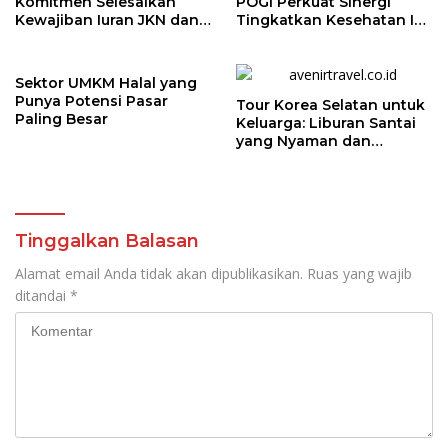
Komitmen Selesaikan
POGI Perkuat Sinergi
Kewajiban Iuran JKN dan
Tingkatkan Kesehatan Ibu
Perkuat Tata Kelola
dan Anak
Kepesertaan BPJS
Kesehatan
Sektor UMKM Halal yang
Punya Potensi Pasar
Tour Korea Selatan untuk
Paling Besar
Keluarga: Liburan Santai
yang Nyaman dan
Berkesan
Tinggalkan Balasan
Alamat email Anda tidak akan dipublikasikan.
Ruas yang wajib
ditandai
*