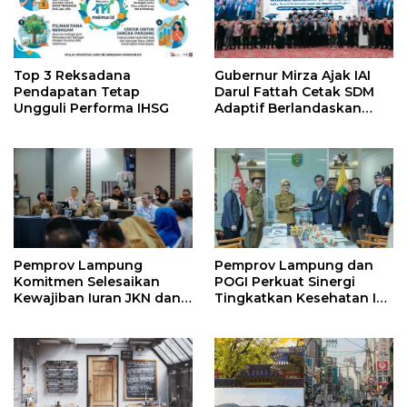
Top 3 Reksadana
Gubernur Mirza Ajak IAI
Pendapatan Tetap
Darul Fattah Cetak SDM
Ungguli Performa IHSG
Adaptif Berlandaskan
Nilai Agama
Pemprov Lampung
Pemprov Lampung dan
Komitmen Selesaikan
POGI Perkuat Sinergi
Kewajiban Iuran JKN dan
Tingkatkan Kesehatan Ibu
Perkuat Tata Kelola
dan Anak
Kepesertaan BPJS
Kesehatan