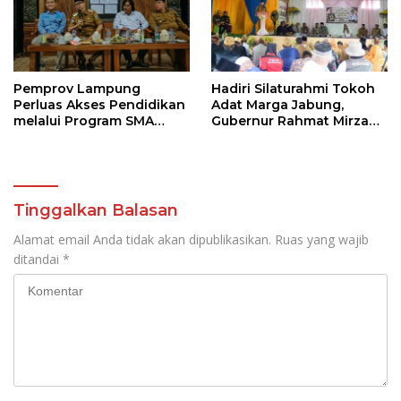
Pemprov Lampung
Hadiri Silaturahmi Tokoh
Perluas Akses Pendidikan
Adat Marga Jabung,
melalui Program SMA
Gubernur Rahmat Mirzani
Pendidikan Jarak Jauh
Djausal Dorong Jabung
dan SMA Terbuka
Jadi Wajah Terbaik
Lampung Timur Melalui
Penguatan Budaya dan
SDM
Tinggalkan Balasan
Alamat email Anda tidak akan dipublikasikan.
Ruas yang wajib
ditandai
*