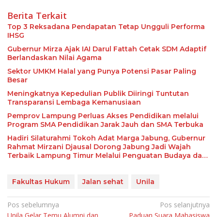
Berita Terkait
Top 3 Reksadana Pendapatan Tetap Ungguli Performa
IHSG
Gubernur Mirza Ajak IAI Darul Fattah Cetak SDM Adaptif
Berlandaskan Nilai Agama
Sektor UMKM Halal yang Punya Potensi Pasar Paling
Besar
Meningkatnya Kepedulian Publik Diiringi Tuntutan
Transparansi Lembaga Kemanusiaan
Pemprov Lampung Perluas Akses Pendidikan melalui
Program SMA Pendidikan Jarak Jauh dan SMA Terbuka
Hadiri Silaturahmi Tokoh Adat Marga Jabung, Gubernur
Rahmat Mirzani Djausal Dorong Jabung Jadi Wajah
Terbaik Lampung Timur Melalui Penguatan Budaya dan
SDM
Fakultas Hukum
Jalan sehat
Unila
Navigasi
Pos sebelumnya
Pos selanjutnya
Unila Gelar Temu Alumni dan
Paduan Suara Mahasiswa