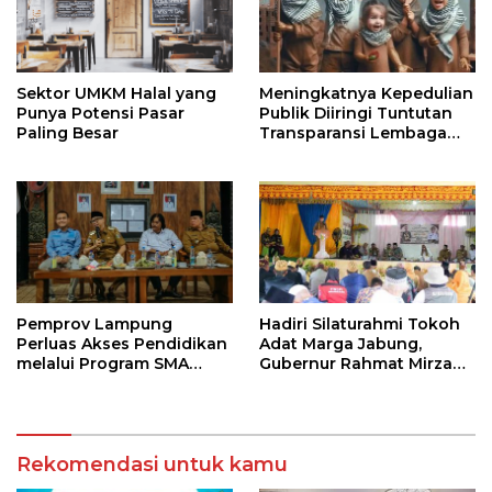
Sektor UMKM Halal yang
Meningkatnya Kepedulian
Punya Potensi Pasar
Publik Diiringi Tuntutan
Paling Besar
Transparansi Lembaga
Kemanusiaan
Pemprov Lampung
Hadiri Silaturahmi Tokoh
Perluas Akses Pendidikan
Adat Marga Jabung,
melalui Program SMA
Gubernur Rahmat Mirzani
Pendidikan Jarak Jauh
Djausal Dorong Jabung
dan SMA Terbuka
Jadi Wajah Terbaik
Lampung Timur Melalui
Penguatan Budaya dan
Rekomendasi untuk kamu
SDM