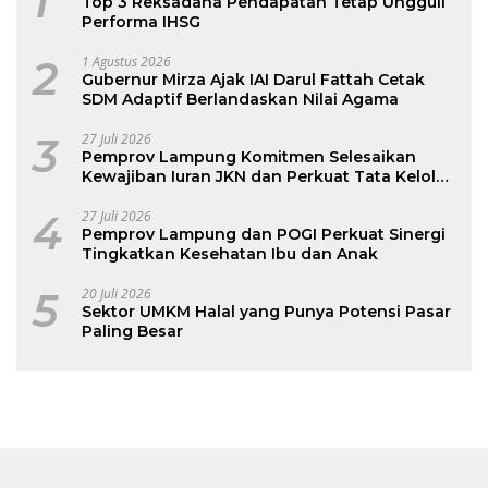
1
Top 3 Reksadana Pendapatan Tetap Ungguli
Performa IHSG
2
1 Agustus 2026
Gubernur Mirza Ajak IAI Darul Fattah Cetak
SDM Adaptif Berlandaskan Nilai Agama
3
27 Juli 2026
Pemprov Lampung Komitmen Selesaikan
Kewajiban Iuran JKN dan Perkuat Tata Kelola
Kepesertaan BPJS Kesehatan
4
27 Juli 2026
Pemprov Lampung dan POGI Perkuat Sinergi
Tingkatkan Kesehatan Ibu dan Anak
5
20 Juli 2026
Sektor UMKM Halal yang Punya Potensi Pasar
Paling Besar