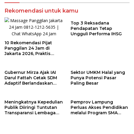
Rekomendasi untuk kamu
Top 3 Reksadana
Pendapatan Tetap
Ungguli Performa IHSG
10 Rekomendasi Pijat
Panggilan 24 Jam di
Jakarta 2026, Praktis
untuk Rumah, Apartemen,
dan Hotel
Gubernur Mirza Ajak IAI
Sektor UMKM Halal yang
Darul Fattah Cetak SDM
Punya Potensi Pasar
Adaptif Berlandaskan
Paling Besar
Nilai Agama
Meningkatnya Kepedulian
Pemprov Lampung
Publik Diiringi Tuntutan
Perluas Akses Pendidikan
Transparansi Lembaga
melalui Program SMA
Kemanusiaan
Pendidikan Jarak Jauh
dan SMA Terbuka