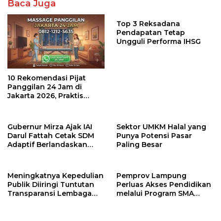
Baca Juga
Top 3 Reksadana
Pendapatan Tetap
Ungguli Performa IHSG
10 Rekomendasi Pijat
Panggilan 24 Jam di
Jakarta 2026, Praktis
untuk Rumah, Apartemen,
dan Hotel
Gubernur Mirza Ajak IAI
Sektor UMKM Halal yang
Darul Fattah Cetak SDM
Punya Potensi Pasar
Adaptif Berlandaskan
Paling Besar
Nilai Agama
Meningkatnya Kepedulian
Pemprov Lampung
Publik Diiringi Tuntutan
Perluas Akses Pendidikan
Transparansi Lembaga
melalui Program SMA
Kemanusiaan
Pendidikan Jarak Jauh
dan SMA Terbuka