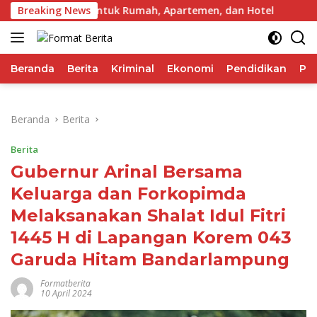
Langsung
026, Praktis untuk Rumah, Apartemen, dan Hotel
Breaking News
Top 3 
ke
konten
Beranda
Berita
Kriminal
Ekonomi
Pendidikan
Pol
Beranda
Berita
Berita
Gubernur Arinal Bersama
Keluarga dan Forkopimda
Melaksanakan Shalat Idul Fitri
1445 H di Lapangan Korem 043
Garuda Hitam Bandarlampung
Formatberita
10 April 2024