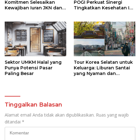
Komitmen Selesaikan
POGI Perkuat Sinergi
Kewajiban Iuran JKN dan
Tingkatkan Kesehatan Ibu
Perkuat Tata Kelola
dan Anak
Kepesertaan BPJS
Kesehatan
Sektor UMKM Halal yang
Tour Korea Selatan untuk
Punya Potensi Pasar
Keluarga: Liburan Santai
Paling Besar
yang Nyaman dan
Berkesan
Tinggalkan Balasan
Alamat email Anda tidak akan dipublikasikan.
Ruas yang wajib
ditandai
*