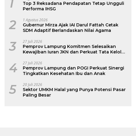
1
Top 3 Reksadana Pendapatan Tetap Ungguli
Performa IHSG
2
1 Agustus 2026
Gubernur Mirza Ajak IAI Darul Fattah Cetak
SDM Adaptif Berlandaskan Nilai Agama
3
27 Juli 2026
Pemprov Lampung Komitmen Selesaikan
Kewajiban Iuran JKN dan Perkuat Tata Kelola
Kepesertaan BPJS Kesehatan
4
27 Juli 2026
Pemprov Lampung dan POGI Perkuat Sinergi
Tingkatkan Kesehatan Ibu dan Anak
5
20 Juli 2026
Sektor UMKM Halal yang Punya Potensi Pasar
Paling Besar