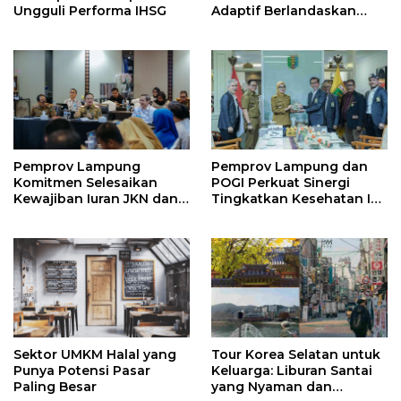
Ungguli Performa IHSG
Adaptif Berlandaskan
Nilai Agama
Pemprov Lampung
Pemprov Lampung dan
Komitmen Selesaikan
POGI Perkuat Sinergi
Kewajiban Iuran JKN dan
Tingkatkan Kesehatan Ibu
Perkuat Tata Kelola
dan Anak
Kepesertaan BPJS
Kesehatan
Sektor UMKM Halal yang
Tour Korea Selatan untuk
Punya Potensi Pasar
Keluarga: Liburan Santai
Paling Besar
yang Nyaman dan