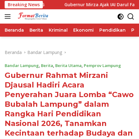
Langsung
forma IHSG
Breaking News
Gubernur Mirza Ajak IAI Darul Fattah Ceta
ke
konten
Beranda
Berita
Kriminal
Ekonomi
Pendidikan
Pol
Beranda
Bandar Lampung
Bandar Lampung
,
Berita
,
Berita Utama
,
Pemprov Lampung
Gubernur Rahmat Mirzani
Djausal Hadiri Acara
Penyerahan Juara Lomba “Cawo
Bubalah Lampung” dalam
Rangka Hari Pendidikan
Nasional 2026, Tanamkan
Kecintaan terhadap Budaya dan