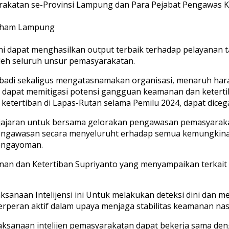
rakatan se-Provinsi Lampung dan Para Pejabat Pengawas K
umham Lampung
ini dapat menghasilkan output terbaik terhadap pelayana
eh seluruh unsur pemasyarakatan.
 pribadi sekaligus mengatasnamakan organisasi, menaruh h
 dapat memitigasi potensi gangguan keamanan dan keterti
etertiban di Lapas-Rutan selama Pemilu 2024, dapat dicega
 jajaran untuk bersama gelorakan pengawasan pemasyara
ngawasan secara menyeluruht erhadap semua kemungkina
pengayoman.
an dan Ketertiban Supriyanto yang menyampaikan terkait 
ksanaan Intelijensi ini Untuk melakukan deteksi dini dan 
rperan aktif dalam upaya menjaga stabilitas keamanan nas
ksanaan intelijen pemasyarakatan dapat bekerja sama de