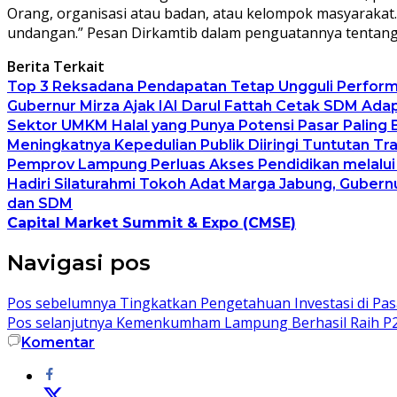
Orang, organisasi atau badan, atau kelompok masyarakat.
undangan.” Pesan Dirkamtib dalam penguatannya tentang In
Berita Terkait
Top 3 Reksadana Pendapatan Tetap Ungguli Perfor
Gubernur Mirza Ajak IAI Darul Fattah Cetak SDM Ada
Sektor UMKM Halal yang Punya Potensi Pasar Paling 
Meningkatnya Kepedulian Publik Diiringi Tuntutan 
Pemprov Lampung Perluas Akses Pendidikan melalui
Hadiri Silaturahmi Tokoh Adat Marga Jabung, Guber
dan SDM
Capital Market Summit & Expo (CMSE)
Navigasi pos
Pos sebelumnya
Tingkatkan Pengetahuan Investasi di Pas
Pos selanjutnya
Kemenkumham Lampung Berhasil Raih 
Komentar