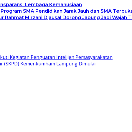
Transparansi Lembaga Kemanusiaan
 Program SMA Pendidikan Jarak Jauh dan SMA Terbuk
nur Rahmat Mirzani Djausal Dorong Jabung Jadi Wajah
ti Kegiatan Penguatan Intelijen Pemasyarakatan
sar (SKPD) Kemenkumham Lampung Dimulai