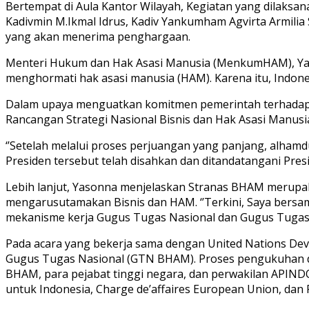
Bertempat di Aula Kantor Wilayah, Kegiatan yang dilaksan
Kadivmin M.Ikmal Idrus, Kadiv Yankumham Agvirta Armilia 
yang akan menerima penghargaan.
Menteri Hukum dan Hak Asasi Manusia (MenkumHAM), Yason
menghormati hak asasi manusia (HAM). Karena itu, Indone
Dalam upaya menguatkan komitmen pemerintah terhadap 
Rancangan Strategi Nasional Bisnis dan Hak Asasi Manusi
‘’Setelah melalui proses perjuangan yang panjang, alhamd
Presiden tersebut telah disahkan dan ditandatangani Pre
Lebih lanjut, Yasonna menjelaskan Stranas BHAM merupak
mengarusutamakan Bisnis dan HAM. ‘’Terkini, Saya bersa
mekanisme kerja Gugus Tugas Nasional dan Gugus Tugas
Pada acara yang bekerja sama dengan United Nations D
Gugus Tugas Nasional (GTN BHAM). Proses pengukuhan 
BHAM, para pejabat tinggi negara, dan perwakilan APIND
untuk Indonesia, Charge de’affaires European Union, d