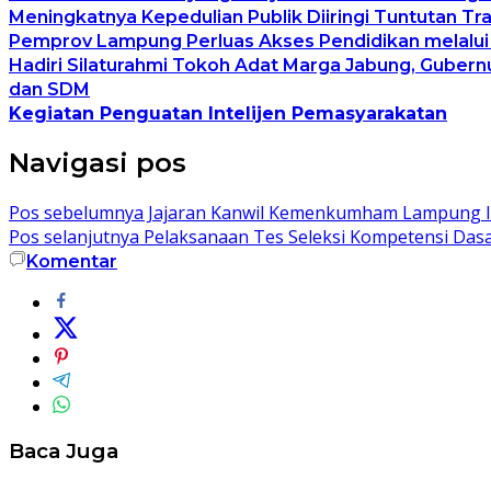
Meningkatnya Kepedulian Publik Diiringi Tuntutan 
Pemprov Lampung Perluas Akses Pendidikan melalui
Hadiri Silaturahmi Tokoh Adat Marga Jabung, Guber
dan SDM
Kegiatan Penguatan Intelijen Pemasyarakatan
Navigasi pos
Pos sebelumnya
Jajaran Kanwil Kemenkumham Lampung Iku
Pos selanjutnya
Pelaksanaan Tes Seleksi Kompetensi Da
Komentar
Baca Juga