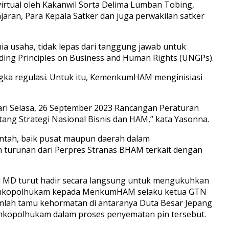
virtual oleh Kakanwil Sorta Delima Lumban Tobing,
jaran, Para Kepala Satker dan juga perwakilan satker
a usaha, tidak lepas dari tanggung jawab untuk
ding Principles on Business and Human Rights (UNGPs).
ka regulasi. Untuk itu, KemenkumHAM menginisiasi
hari Selasa, 26 September 2023 Rancangan Peraturan
ang Strategi Nasional Bisnis dan HAM,’’ kata Yasonna.
intah, baik pusat maupun daerah dalam
n turunan dari Perpres Stranas BHAM terkait dengan
 MD turut hadir secara langsung untuk mengukuhkan
 Menkopolhukam kepada MenkumHAM selaku ketua GTN
umlah tamu kehormatan di antaranya Duta Besar Jepang
enkopolhukam dalam proses penyematan pin tersebut.