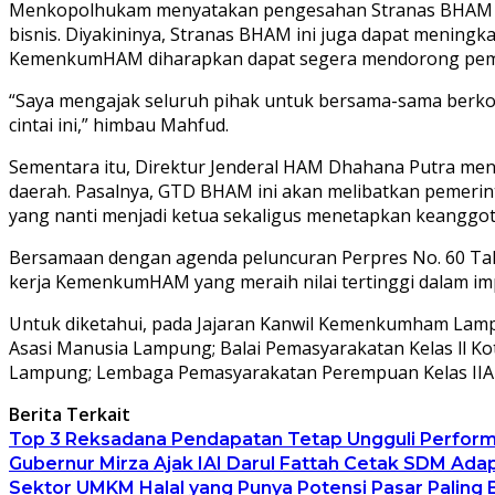
Menkopolhukam menyatakan pengesahan Stranas BHAM m
bisnis. Diyakininya, Stranas BHAM ini juga dapat meningka
KemenkumHAM diharapkan dapat segera mendorong pem
“Saya mengajak seluruh pihak untuk bersama-sama berko
cintai ini,” himbau Mahfud.
Sementara itu, Direktur Jenderal HAM Dhahana Putra me
daerah. Pasalnya, GTD BHAM ini akan melibatkan pemerint
yang nanti menjadi ketua sekaligus menetapkan keanggo
Bersamaan dengan agenda peluncuran Perpres No. 60 T
kerja KemenkumHAM yang meraih nilai tertinggi dalam im
Untuk diketahui, pada Jajaran Kanwil Kemenkumham Lamp
Asasi Manusia Lampung; Balai Pemasyarakatan Kelas ll K
Lampung; Lembaga Pemasyarakatan Perempuan Kelas IIA
Berita Terkait
Top 3 Reksadana Pendapatan Tetap Ungguli Perfor
Gubernur Mirza Ajak IAI Darul Fattah Cetak SDM Ada
Sektor UMKM Halal yang Punya Potensi Pasar Paling 