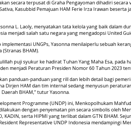
akan secara terpusat di Graha Pengayoman dihadiri secara 
Sativa, Kasubbid Pemajuan HAM Ferie Irza Irawan beserta ja
na L. Laoly, menyatakan tata kelola yang baik dalam duni
sia menjadi salah satu negara yang mengadopsi United Gui
implementasi UNGPs, Yasonna menilaiperlu sebuah kerang
a (Stranas BHAM).
ulillah puji syukur ke hadirat Tuhan Yang Maha Esa, pada 
siden menjadi Peraturan Presiden Nomor 60 Tahun 2023 tent
an panduan-panduan yang rill dan lebih detail bagi pemer
ma Dirjen HAM dan tim internal sedang menyusun peratura
 Daerah BHAM,” tutur Yasonna.
evelopment Programme (UNDP) ini, Menkopolhukam Mahfud
dilakukan dengan penyematan pin secara simbolis oleh
O, KADIN, serta HIPMI yang terlibat dalam GTN BHAM. Sej
an Resident Representative UNDP Indonesia mendampingi M