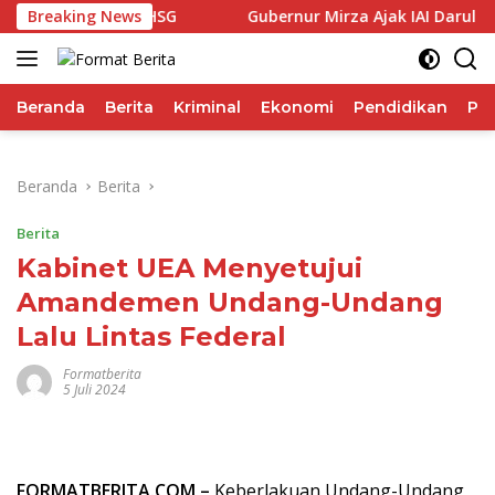
Langsung
uli Performa IHSG
Breaking News
Gubernur Mirza Ajak IAI Darul Fatt
ke
konten
Beranda
Berita
Kriminal
Ekonomi
Pendidikan
Pol
Beranda
Berita
Berita
Kabinet UEA Menyetujui
Amandemen Undang-Undang
Lalu Lintas Federal
Formatberita
5 Juli 2024
FORMATBERITA.COM –
Keberlakuan Undang-Undang