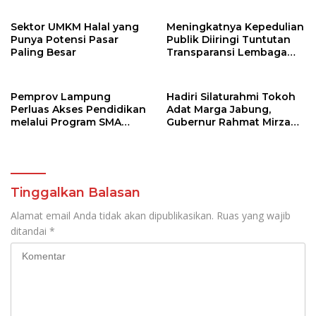
Sektor UMKM Halal yang
Meningkatnya Kepedulian
Punya Potensi Pasar
Publik Diiringi Tuntutan
Paling Besar
Transparansi Lembaga
Kemanusiaan
Pemprov Lampung
Hadiri Silaturahmi Tokoh
Perluas Akses Pendidikan
Adat Marga Jabung,
melalui Program SMA
Gubernur Rahmat Mirzani
Pendidikan Jarak Jauh
Djausal Dorong Jabung
dan SMA Terbuka
Jadi Wajah Terbaik
Lampung Timur Melalui
Penguatan Budaya dan
SDM
Tinggalkan Balasan
Alamat email Anda tidak akan dipublikasikan.
Ruas yang wajib
ditandai
*