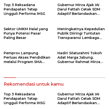
Top 3 Reksadana
Gubernur Mirza Ajak IAI
Pendapatan Tetap
Darul Fattah Cetak SDM
Ungguli Performa IHSG
Adaptif Berlandaskan
Nilai Agama
Sektor UMKM Halal yang
Meningkatnya Kepedulian
Punya Potensi Pasar
Publik Diiringi Tuntutan
Paling Besar
Transparansi Lembaga
Kemanusiaan
Pemprov Lampung
Hadiri Silaturahmi Tokoh
Perluas Akses Pendidikan
Adat Marga Jabung,
melalui Program SMA
Gubernur Rahmat Mirzani
Pendidikan Jarak Jauh
Djausal Dorong Jabung
dan SMA Terbuka
Jadi Wajah Terbaik
Lampung Timur Melalui
Penguatan Budaya dan
Rekomendasi untuk kamu
SDM
Top 3 Reksadana
Gubernur Mirza Ajak IAI
Pendapatan Tetap
Darul Fattah Cetak SDM
Ungguli Performa IHSG
Adaptif Berlandaskan
Nilai Agama