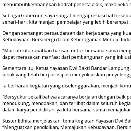
menumbuhkembangkan kodrat peserta didik, maka Sekolah
Sebagai Gubernur, saya sangat mengapresiasi hal tersebut,
sehari-hari, kita menjadi pembelajar yang lebih berempati
Dengan semangat persaudaraan dan kerja sama yang kuat,
Kebudayaan, Bersinergi dalam Keberagaman Menuju Indo
“Marilah kita rapatkan barisan untuk bersama-sama men
dapat merasakan manfaat dari pembangunan yang inklusif
Sementara itu, Ketua Yayasan Dwi Bakti Bandar Lampung S
pihak yang telah berpartisipasi menyukseskan penyelengg
Ia berharap kegiatan yang diselenggarakan, menjadi kontr
“Bersyukur sekali bahwa acaranya berjalan dengan baik p
mendukung, mendoakan, dan terlibat dalam seluruh kegiat
dalam karya pendidikan, ya kita bersama-sama memajukan
Suster Edhita menjelaskan, tema kegiatan Yayasan Dwi B
“Menguatkan pendidikan, Memajukan Kebudayaan, Bersine