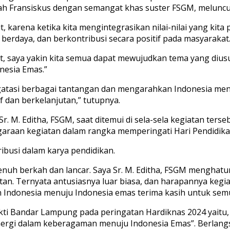
 Fransiskus dengan semangat khas suster FSGM, meluncurk
 karena ketika kita mengintegrasikan nilai-nilai yang kita 
, berdaya, dan berkontribusi secara positif pada masyarakat
 saya yakin kita semua dapat mewujudkan tema yang diusu
nesia Emas.”
gatasi berbagai tantangan dan mengarahkan Indonesia men
 dan berkelanjutan,” tutupnya.
r. M. Editha, FSGM, saat ditemui di sela-sela kegiatan te
araan kegiatan dalam rangka memperingati Hari Pendidikan
ibusi dalam karya pendidikan.
enuh berkah dan lancar. Saya Sr. M. Editha, FSGM menghatu
an. Ternyata antusiasnya luar biasa, dan harapannya kegia
 Indonesia menuju Indonesia emas terima kasih untuk sem
akti Bandar Lampung pada peringatan Hardiknas 2024 yaitu
rgi dalam keberagaman menuju Indonesia Emas”. Berlangsu