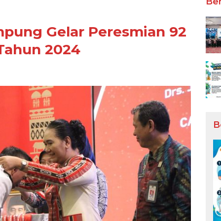
Ber
ung Gelar Peresmian 92
Tahun 2024
B