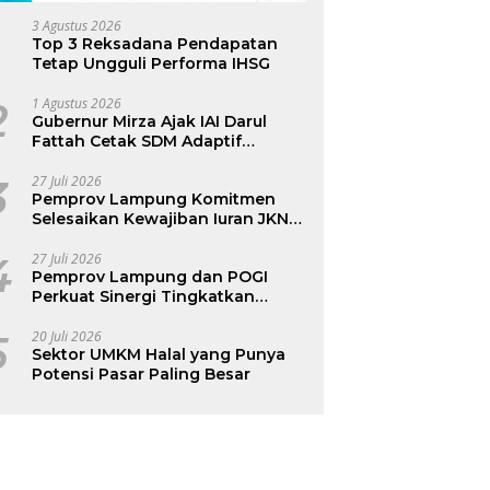
3 Agustus 2026
Top 3 Reksadana Pendapatan
Tetap Ungguli Performa IHSG
2
1 Agustus 2026
Gubernur Mirza Ajak IAI Darul
Fattah Cetak SDM Adaptif
Berlandaskan Nilai Agama
3
27 Juli 2026
Pemprov Lampung Komitmen
Selesaikan Kewajiban Iuran JKN
dan Perkuat Tata Kelola
Kepesertaan BPJS Kesehatan
4
27 Juli 2026
Pemprov Lampung dan POGI
Perkuat Sinergi Tingkatkan
Kesehatan Ibu dan Anak
5
20 Juli 2026
Sektor UMKM Halal yang Punya
Potensi Pasar Paling Besar