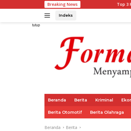
Langsung
Breaking News
Top 3 Reksadana Pendap
ke
konten
Indeks
tutup
Beranda
Berita
Kriminal
Eko
Berita Otomotif
Berita Olahraga
Beranda
Berita