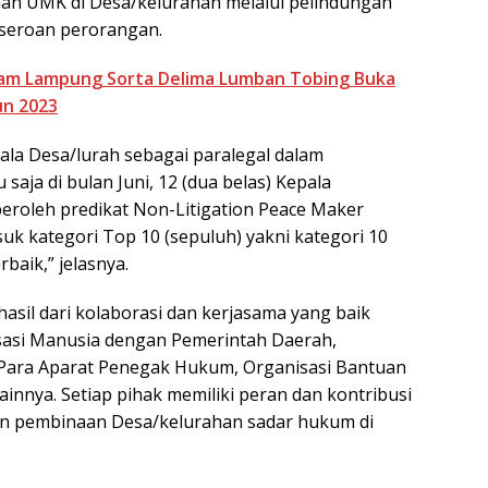
n UMK di Desa/kelurahan melalui pelindungan
rseroan perorangan.
m Lampung Sorta Delima Lumban Tobing Buka
un 2023
ala Desa/lurah sebagai paralegal dalam
 saja di bulan Juni, 12 (dua belas) Kepala
roleh predikat Non-Litigation Peace Maker
uk kategori Top 10 (sepuluh) yakni kategori 10
baik,” jelasnya.
asil dari kolaborasi dan kerjasama yang baik
asi Manusia dengan Pemerintah Daerah,
 Para Aparat Penegak Hukum, Organisasi Bantuan
nnya. Setiap pihak memiliki peran dan kontribusi
an pembinaan Desa/kelurahan sadar hukum di