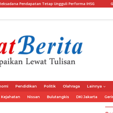
atan Tetap Ungguli Performa IHSG
Gubernur Mirza Aja
nomi
Pendidikan
Politik
Olahraga
Lainnya
Kejahatan
Nissan
Bulutangkis
DKI Jakarta
Geri