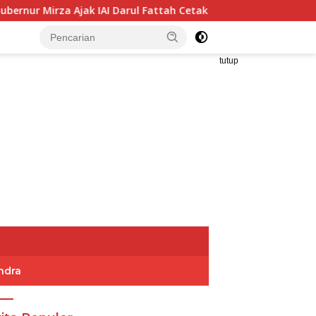
k IAI Darul Fattah Cetak SDM Adaptif Berlandaskan Nilai Agam
tutup
ndra