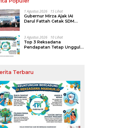
ita Populer
1 Agustus 2026
15 Lihat
Gubernur Mirza Ajak IAI
Darul Fattah Cetak SDM
Adaptif Berlandaskan Nilai
Agama
3 Agustus 2026
10 Lihat
Top 3 Reksadana
Pendapatan Tetap Ungguli
Performa IHSG
erita Terbaru