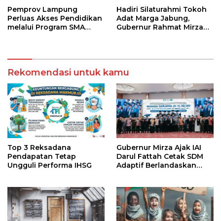
Pemprov Lampung
Hadiri Silaturahmi Tokoh
Perluas Akses Pendidikan
Adat Marga Jabung,
melalui Program SMA
Gubernur Rahmat Mirzani
Pendidikan Jarak Jauh
Djausal Dorong Jabung
dan SMA Terbuka
Jadi Wajah Terbaik
Lampung Timur Melalui
Penguatan Budaya dan
Rekomendasi untuk kamu
SDM
Top 3 Reksadana
Gubernur Mirza Ajak IAI
Pendapatan Tetap
Darul Fattah Cetak SDM
Ungguli Performa IHSG
Adaptif Berlandaskan
Nilai Agama