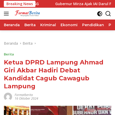
Langsung
rforma IHSG
Breaking News
Gubernur Mirza Ajak IAI Darul Fattah Cet
ke
konten
Beranda
Berita
Kriminal
Ekonomi
Pendidikan
Pol
Beranda
Berita
Berita
Ketua DPRD Lampung Ahmad
Giri Akbar Hadiri Debat
Kandidat Cagub Cawagub
Lampung
Formatberita
16 Oktober 2024