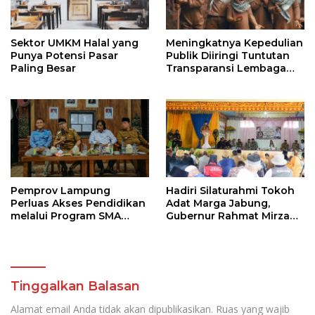
Sektor UMKM Halal yang
Meningkatnya Kepedulian
Punya Potensi Pasar
Publik Diiringi Tuntutan
Paling Besar
Transparansi Lembaga
Kemanusiaan
Pemprov Lampung
Hadiri Silaturahmi Tokoh
Perluas Akses Pendidikan
Adat Marga Jabung,
melalui Program SMA
Gubernur Rahmat Mirzani
Pendidikan Jarak Jauh
Djausal Dorong Jabung
dan SMA Terbuka
Jadi Wajah Terbaik
Lampung Timur Melalui
Penguatan Budaya dan
SDM
Tinggalkan Balasan
Alamat email Anda tidak akan dipublikasikan.
Ruas yang wajib