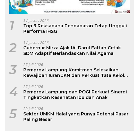
1
3 Agustus 2026
Top 3 Reksadana Pendapatan Tetap Ungguli
Performa IHSG
2
1 Agustus 2026
Gubernur Mirza Ajak IAI Darul Fattah Cetak
SDM Adaptif Berlandaskan Nilai Agama
3
27 Juli 2026
Pemprov Lampung Komitmen Selesaikan
Kewajiban Iuran JKN dan Perkuat Tata Kelola
Kepesertaan BPJS Kesehatan
4
27 Juli 2026
Pemprov Lampung dan POGI Perkuat Sinergi
Tingkatkan Kesehatan Ibu dan Anak
5
20 Juli 2026
Sektor UMKM Halal yang Punya Potensi Pasar
Paling Besar