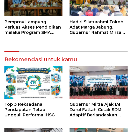
Pemprov Lampung
Hadiri Silaturahmi Tokoh
Perluas Akses Pendidikan
Adat Marga Jabung,
melalui Program SMA
Gubernur Rahmat Mirzani
Pendidikan Jarak Jauh
Djausal Dorong Jabung
dan SMA Terbuka
Jadi Wajah Terbaik
Lampung Timur Melalui
Penguatan Budaya dan
Rekomendasi untuk kamu
SDM
Top 3 Reksadana
Gubernur Mirza Ajak IAI
Pendapatan Tetap
Darul Fattah Cetak SDM
Ungguli Performa IHSG
Adaptif Berlandaskan
Nilai Agama