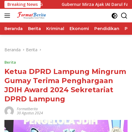
Langsung
forma IHSG
Breaking News
Gubernur Mirza Ajak IAI Darul Fattah Ceta
ke
konten
Beranda
Berita
Kriminal
Ekonomi
Pendidikan
Pol
Beranda
Berita
Berita
Ketua DPRD Lampung Mingrum
Gumay Terima Penghargaan
JDIH Award 2024 Sekretariat
DPRD Lampung
Formatberita
30 Agustus 2024