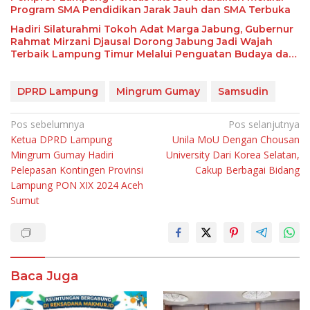
Program SMA Pendidikan Jarak Jauh dan SMA Terbuka
Hadiri Silaturahmi Tokoh Adat Marga Jabung, Gubernur
Rahmat Mirzani Djausal Dorong Jabung Jadi Wajah
Terbaik Lampung Timur Melalui Penguatan Budaya dan
SDM
DPRD Lampung
Mingrum Gumay
Samsudin
Navigasi
Pos sebelumnya
Pos selanjutnya
Ketua DPRD Lampung
Unila MoU Dengan Chousan
pos
Mingrum Gumay Hadiri
University Dari Korea Selatan,
Pelepasan Kontingen Provinsi
Cakup Berbagai Bidang
Lampung PON XIX 2024 Aceh
Sumut
Baca Juga