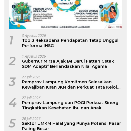
1
3 Agustus 2026
Top 3 Reksadana Pendapatan Tetap Ungguli
Performa IHSG
2
1 Agustus 2026
Gubernur Mirza Ajak IAI Darul Fattah Cetak
SDM Adaptif Berlandaskan Nilai Agama
3
27 Juli 2026
Pemprov Lampung Komitmen Selesaikan
Kewajiban Iuran JKN dan Perkuat Tata Kelola
Kepesertaan BPJS Kesehatan
4
27 Juli 2026
Pemprov Lampung dan POGI Perkuat Sinergi
Tingkatkan Kesehatan Ibu dan Anak
5
20 Juli 2026
Sektor UMKM Halal yang Punya Potensi Pasar
Paling Besar