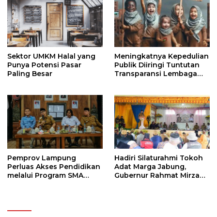
Sektor UMKM Halal yang
Meningkatnya Kepedulian
Punya Potensi Pasar
Publik Diiringi Tuntutan
Paling Besar
Transparansi Lembaga
Kemanusiaan
Pemprov Lampung
Hadiri Silaturahmi Tokoh
Perluas Akses Pendidikan
Adat Marga Jabung,
melalui Program SMA
Gubernur Rahmat Mirzani
Pendidikan Jarak Jauh
Djausal Dorong Jabung
dan SMA Terbuka
Jadi Wajah Terbaik
Lampung Timur Melalui
Penguatan Budaya dan