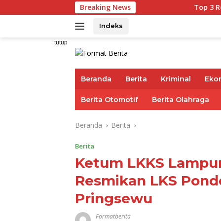
Langsung
Breaking News
Top 3 Reksadana Pend
ke
konten
Indeks
tutup
Beranda
Berita
Kriminal
Eko
Berita Otomotif
Berita Olahraga
Beranda
Berita
Berita
Ketum LKKS Lampung
Resmikan LKS Pond
Pringsewu
Formatberita