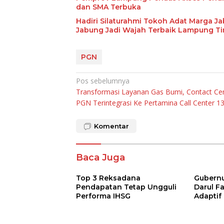
dan SMA Terbuka
Hadiri Silaturahmi Tokoh Adat Marga J
Jabung Jadi Wajah Terbaik Lampung T
PGN
Navigasi
Pos sebelumnya
Transformasi Layanan Gas Bumi, Contact Ce
pos
PGN Terintegrasi Ke Pertamina Call Center 1
Komentar
Baca Juga
Top 3 Reksadana
Gubernur
Pendapatan Tetap Ungguli
Darul F
Performa IHSG
Adaptif
Agama