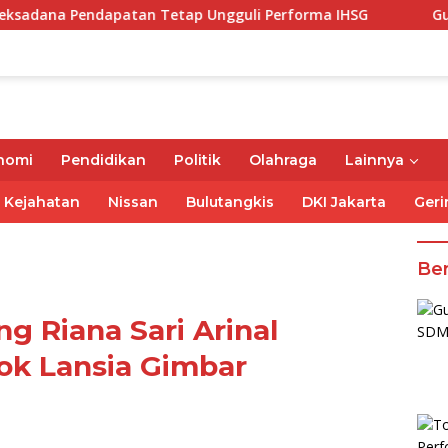
apatan Tetap Ungguli Performa IHSG
Gubernur Mirza 
nomi
Pendidikan
Politik
Olahraga
Lainnya
Kejahatan
Nissan
Bulutangkis
DKI Jakarta
Geri
Ber
 Riana Sari Arinal
ok Lansia Gimbar