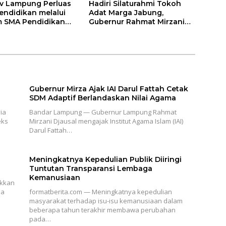
v Lampung Perluas
Hadiri Silaturahmi Tokoh
endidikan melalui
Adat Marga Jabung,
 SMA Pendidikan
Gubernur Rahmat Mirzani
auh dan SMA
Djausal Dorong Jabung Jadi
a
Wajah Terbaik Lampung
Timur Melalui Penguatan
Budaya dan SDM
Gubernur Mirza Ajak IAI Darul Fattah Cetak
SDM Adaptif Berlandaskan Nilai Agama
ia
Bandar Lampung — Gubernur Lampung Rahmat
eks
Mirzani Djausal mengajak Institut Agama Islam (IAI)
Darul Fattah…
Meningkatnya Kepedulian Publik Diiringi
Tuntutan Transparansi Lembaga
Kemanusiaan
ukkan
ia
formatberita.com — Meningkatnya kepedulian
masyarakat terhadap isu-isu kemanusiaan dalam
beberapa tahun terakhir membawa perubahan
pada…