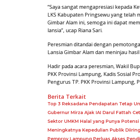
“Saya sangat mengapresiasi kepada Ke
LKS Kabupaten Pringsewu yang telah m
Gimbar Alam ini, semoga ini dapat me
lansia”, ucap Riana Sari.
Peresmian ditandai dengan pemotongan
Lansia Gimbar Alam dan meninjau hasil
Hadir pada acara peresmian, Wakil Bupa
PKK Provinsi Lampung, Kadis Sosial Pr
Pengurus TP. PKK Provinsi Lampung, P
Berita Terkait
Top 3 Reksadana Pendapatan Tetap Un
Gubernur Mirza Ajak IAI Darul Fattah C
Sektor UMKM Halal yang Punya Potensi 
Meningkatnya Kepedulian Publik Diiri
Pemprov Lampung Perluas Akses Pendid