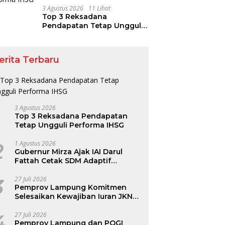
3 Agustus 2026
11 Lihat
Top 3 Reksadana
Pendapatan Tetap Ungguli
Performa IHSG
erita Terbaru
3 Agustus 2026
Top 3 Reksadana Pendapatan
Tetap Ungguli Performa IHSG
2
1 Agustus 2026
Gubernur Mirza Ajak IAI Darul
Fattah Cetak SDM Adaptif
Berlandaskan Nilai Agama
3
27 Juli 2026
Pemprov Lampung Komitmen
Selesaikan Kewajiban Iuran JKN
dan Perkuat Tata Kelola
Kepesertaan BPJS Kesehatan
4
27 Juli 2026
Pemprov Lampung dan POGI