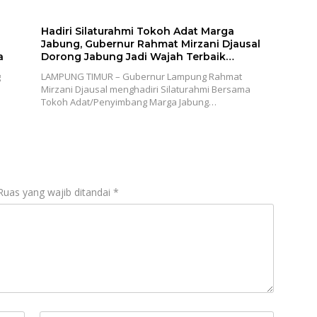
Hadiri Silaturahmi Tokoh Adat Marga
Jabung, Gubernur Rahmat Mirzani Djausal
a
Dorong Jabung Jadi Wajah Terbaik
Lampung Timur Melalui Penguatan Budaya
g
LAMPUNG TIMUR – Gubernur Lampung Rahmat
dan SDM
Mirzani Djausal menghadiri Silaturahmi Bersama
Tokoh Adat/Penyimbang Marga Jabung…
Ruas yang wajib ditandai
*