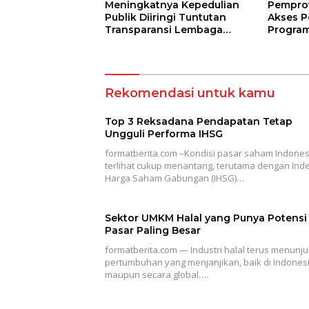
Meningkatnya Kepedulian
Pempro
Publik Diiringi Tuntutan
Akses P
Transparansi Lembaga
Program
Kemanusiaan
Jarak J
Terbuk
Rekomendasi untuk kamu
Top 3 Reksadana Pendapatan Tetap
Ungguli Performa IHSG
formatberita.com –Kondisi pasar saham Indones
terlihat cukup menantang, terutama dengan Ind
Harga Saham Gabungan (IHSG)…
Sektor UMKM Halal yang Punya Potensi
Pasar Paling Besar
formatberita.com — Industri halal terus menunj
pertumbuhan yang menjanjikan, baik di Indones
maupun secara global….