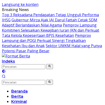
Langsung ke konten
Breaking News
Top 3 Reksadana Pendapatan Tetap Ungguli Performa
IHSG
Gubernur Mirza Ajak IAI Darul Fattah Cetak SDM
Adaptif Berlandaskan Nilai Agama
Pemprov Lampung
Komitmen Selesaikan Kewajiban Iuran JKN dan Perkuat
Tata Kelola Kepesertaan BPJS Kesehatan
Pemprov
Lampung dan POGI Perkuat Sinergi Tingkatkan
Kesehatan Ibu dan Anak
Sektor UMKM Halal yang Punya
Potensi Pasar Paling Besar
Indeks
Beranda
Berita
Kriminal