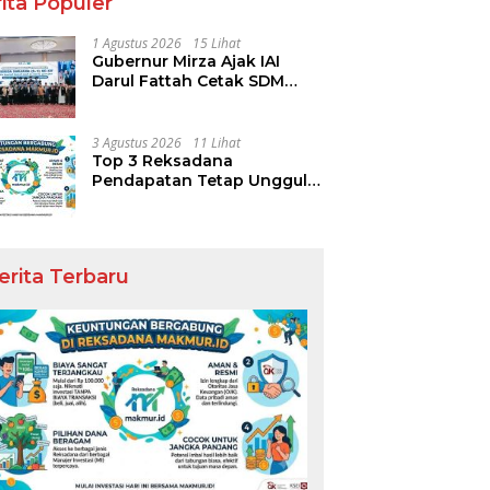
ita Populer
1 Agustus 2026
15 Lihat
Gubernur Mirza Ajak IAI
Darul Fattah Cetak SDM
Adaptif Berlandaskan Nilai
Agama
3 Agustus 2026
11 Lihat
Top 3 Reksadana
Pendapatan Tetap Ungguli
Performa IHSG
erita Terbaru