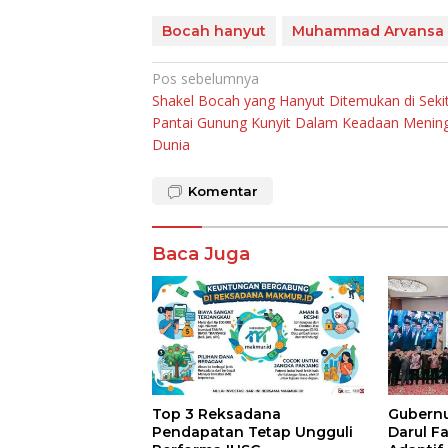
Bocah hanyut
Muhammad Arvansa 
Navigasi
Pos sebelumnya
Shakel Bocah yang Hanyut Ditemukan di Seki
pos
Pantai Gunung Kunyit Dalam Keadaan Menin
Dunia
Komentar
Baca Juga
Top 3 Reksadana
Gubernur
Pendapatan Tetap Ungguli
Darul F