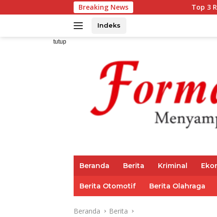
Langsung
Breaking News
Top 3 Reksadana Pendapat
ke
konten
Indeks
tutup
Beranda
Berita
Kriminal
Eko
Berita Otomotif
Berita Olahraga
Beranda
Berita