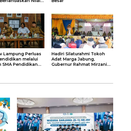
 Berlandaskan Nilai
Besar
v Lampung Perluas
Hadiri Silaturahmi Tokoh
endidikan melalui
Adat Marga Jabung,
 SMA Pendidikan
Gubernur Rahmat Mirzani
auh dan SMA
Djausal Dorong Jabung Jadi
a
Wajah Terbaik Lampung
Timur Melalui Penguatan
Budaya dan SDM