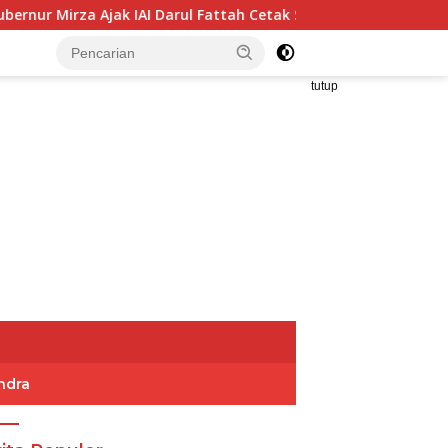
IAI Darul Fattah Cetak SDM Adaptif Berlandaskan Nilai Agama
tutup
ndra