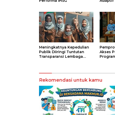
Performa IHSG
Adaptif
Agama
Meningkatnya Kepedulian
Pempro
Publik Diiringi Tuntutan
Akses P
Transparansi Lembaga
Program
Kemanusiaan
Jarak J
Terbuk
Rekomendasi untuk kamu