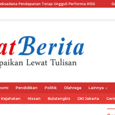
an Tetap Ungguli Performa IHSG
Gubernur Mirza Ajak 
nomi
Pendidikan
Politik
Olahraga
Lainnya
Kejahatan
Nissan
Bulutangkis
DKI Jakarta
Geri