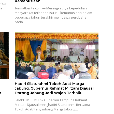
Kemanusiaan
ukkan
ia
formatberita.com — Meningkatnya kepedulian
masyarakat terhadap isu-isu kemanusiaan dalam
beberapa tahun terakhir membawa perubahan
pada…
Hadiri Silaturahmi Tokoh Adat Marga
Jabung, Gubernur Rahmat Mirzani Djausal
a
Dorong Jabung Jadi Wajah Terbaik
Lampung Timur Melalui Penguatan Budaya
g
LAMPUNG TIMUR – Gubernur Lampung Rahmat
dan SDM
Mirzani Djausal menghadiri Silaturahmi Bersama
Tokoh Adat/Penyimbang Marga Jabung…