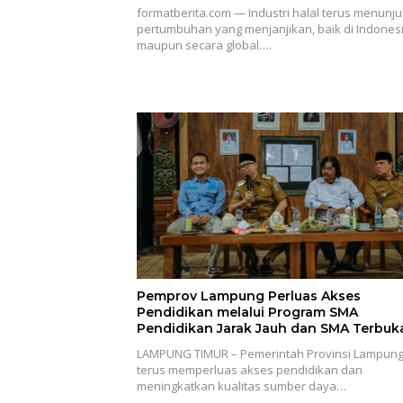
formatberita.com — Industri halal terus menunj
pertumbuhan yang menjanjikan, baik di Indones
maupun secara global….
Pemprov Lampung Perluas Akses
Pendidikan melalui Program SMA
Pendidikan Jarak Jauh dan SMA Terbuk
LAMPUNG TIMUR – Pemerintah Provinsi Lampun
terus memperluas akses pendidikan dan
meningkatkan kualitas sumber daya…