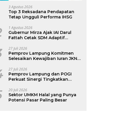
3 Agustus 2026
Top 3 Reksadana Pendapatan
Tetap Ungguli Performa IHSG
2
1 Agustus 2026
Gubernur Mirza Ajak IAI Darul
Fattah Cetak SDM Adaptif
Berlandaskan Nilai Agama
3
27 Juli 2026
Pemprov Lampung Komitmen
Selesaikan Kewajiban Iuran JKN
dan Perkuat Tata Kelola
Kepesertaan BPJS Kesehatan
4
27 Juli 2026
Pemprov Lampung dan POGI
Perkuat Sinergi Tingkatkan
Kesehatan Ibu dan Anak
5
20 Juli 2026
Sektor UMKM Halal yang Punya
Potensi Pasar Paling Besar