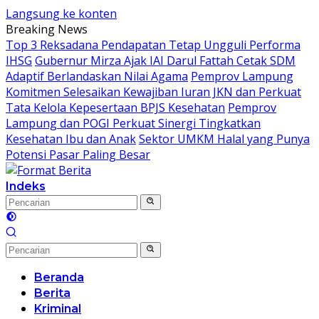
Langsung ke konten
Breaking News
Top 3 Reksadana Pendapatan Tetap Ungguli Performa
IHSG
Gubernur Mirza Ajak IAI Darul Fattah Cetak SDM
Adaptif Berlandaskan Nilai Agama
Pemprov Lampung
Komitmen Selesaikan Kewajiban Iuran JKN dan Perkuat
Tata Kelola Kepesertaan BPJS Kesehatan
Pemprov
Lampung dan POGI Perkuat Sinergi Tingkatkan
Kesehatan Ibu dan Anak
Sektor UMKM Halal yang Punya
Potensi Pasar Paling Besar
Indeks
Beranda
Berita
Kriminal