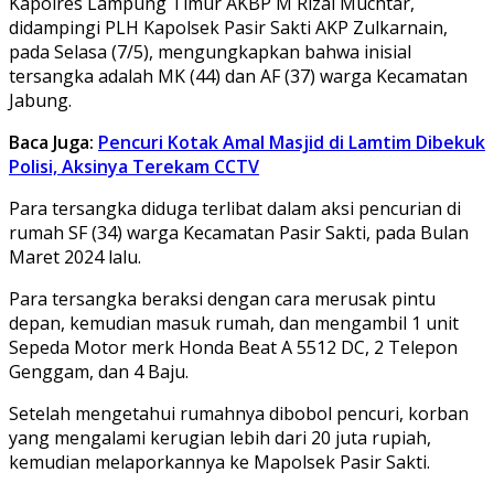
Kapolres Lampung Timur AKBP M Rizal Muchtar,
didampingi PLH Kapolsek Pasir Sakti AKP Zulkarnain,
pada Selasa (7/5), mengungkapkan bahwa inisial
tersangka adalah MK (44) dan AF (37) warga Kecamatan
Jabung.
Baca Juga:
Pencuri Kotak Amal Masjid di Lamtim Dibekuk
Polisi, Aksinya Terekam CCTV
Para tersangka diduga terlibat dalam aksi pencurian di
rumah SF (34) warga Kecamatan Pasir Sakti, pada Bulan
Maret 2024 lalu.
Para tersangka beraksi dengan cara merusak pintu
depan, kemudian masuk rumah, dan mengambil 1 unit
Sepeda Motor merk Honda Beat A 5512 DC, 2 Telepon
Genggam, dan 4 Baju.
Setelah mengetahui rumahnya dibobol pencuri, korban
yang mengalami kerugian lebih dari 20 juta rupiah,
kemudian melaporkannya ke Mapolsek Pasir Sakti.