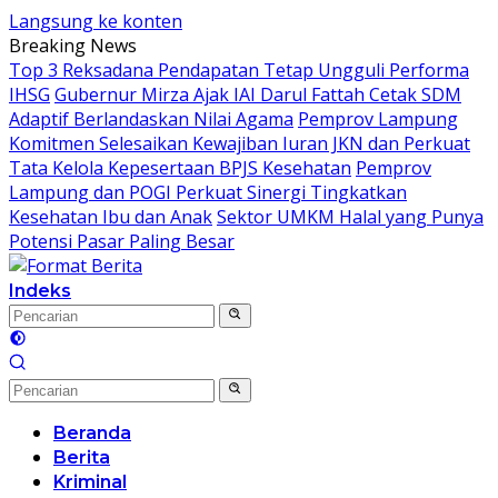
Langsung ke konten
Breaking News
Top 3 Reksadana Pendapatan Tetap Ungguli Performa
IHSG
Gubernur Mirza Ajak IAI Darul Fattah Cetak SDM
Adaptif Berlandaskan Nilai Agama
Pemprov Lampung
Komitmen Selesaikan Kewajiban Iuran JKN dan Perkuat
Tata Kelola Kepesertaan BPJS Kesehatan
Pemprov
Lampung dan POGI Perkuat Sinergi Tingkatkan
Kesehatan Ibu dan Anak
Sektor UMKM Halal yang Punya
Potensi Pasar Paling Besar
Indeks
Beranda
Berita
Kriminal