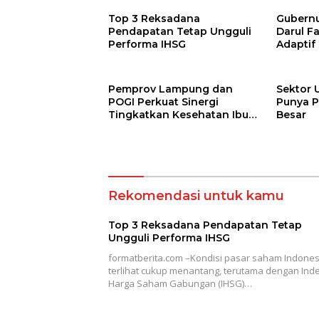
Top 3 Reksadana
Gubernur
Pendapatan Tetap Ungguli
Darul F
Performa IHSG
Adaptif
Agama
Pemprov Lampung dan
Sektor 
POGI Perkuat Sinergi
Punya P
Tingkatkan Kesehatan Ibu
Besar
dan Anak
Rekomendasi untuk kamu
Top 3 Reksadana Pendapatan Tetap
Ungguli Performa IHSG
formatberita.com –Kondisi pasar saham Indones
terlihat cukup menantang, terutama dengan Ind
Harga Saham Gabungan (IHSG)…