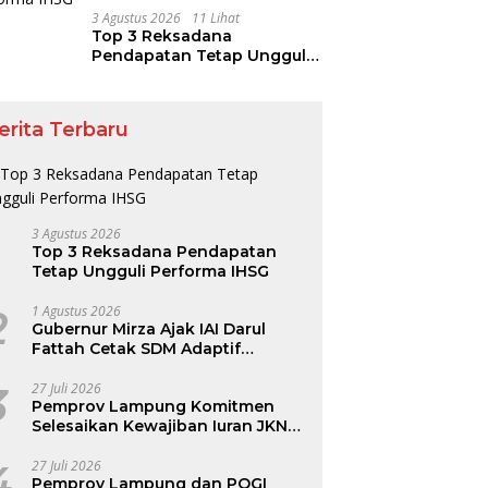
3 Agustus 2026
11 Lihat
Top 3 Reksadana
Pendapatan Tetap Ungguli
Performa IHSG
erita Terbaru
3 Agustus 2026
Top 3 Reksadana Pendapatan
Tetap Ungguli Performa IHSG
2
1 Agustus 2026
Gubernur Mirza Ajak IAI Darul
Fattah Cetak SDM Adaptif
Berlandaskan Nilai Agama
3
27 Juli 2026
Pemprov Lampung Komitmen
Selesaikan Kewajiban Iuran JKN
dan Perkuat Tata Kelola
Kepesertaan BPJS Kesehatan
4
27 Juli 2026
Pemprov Lampung dan POGI