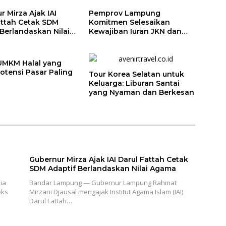
 Mirza Ajak IAI
Pemprov Lampung
attah Cetak SDM
Komitmen Selesaikan
 Berlandaskan Nilai
Kewajiban Iuran JKN dan
Perkuat Tata Kelola
Kepesertaan BPJS
Kesehatan
UMKM Halal yang
otensi Pasar Paling
Tour Korea Selatan untuk
Keluarga: Liburan Santai
yang Nyaman dan Berkesan
Gubernur Mirza Ajak IAI Darul Fattah Cetak
SDM Adaptif Berlandaskan Nilai Agama
ia
Bandar Lampung — Gubernur Lampung Rahmat
eks
Mirzani Djausal mengajak Institut Agama Islam (IAI)
Darul Fattah…