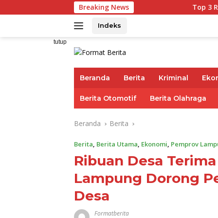
Langsung
Breaking News
Top 3 Reksadana Pend
ke
konten
Indeks
tutup
Beranda
Berita
Kriminal
Eko
Berita Otomotif
Berita Olahraga
Beranda
Berita
Berita
,
Berita Utama
,
Ekonomi
,
Pemprov Lamp
Ribuan Desa Terima
Lampung Dorong Pe
Desa
Formatberita