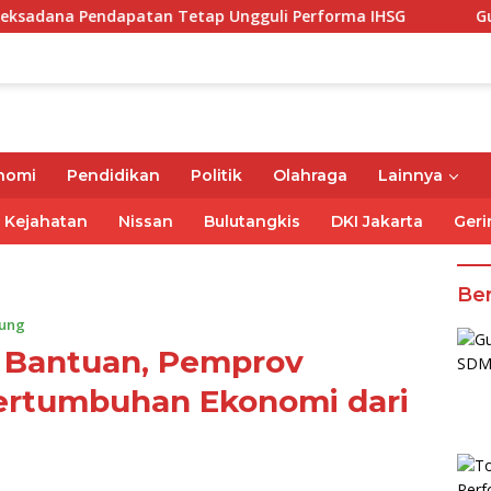
apatan Tetap Ungguli Performa IHSG
Gubernur Mirza 
nomi
Pendidikan
Politik
Olahraga
Lainnya
Kejahatan
Nissan
Bulutangkis
DKI Jakarta
Geri
Ber
ung
 Bantuan, Pemprov
rtumbuhan Ekonomi dari