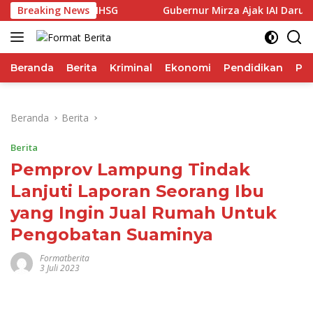
Langsung
uli Performa IHSG
Breaking News
Gubernur Mirza Ajak IAI Darul Fat
ke
konten
Beranda
Berita
Kriminal
Ekonomi
Pendidikan
Pol
Beranda
Berita
Berita
Pemprov Lampung Tindak
Lanjuti Laporan Seorang Ibu
yang Ingin Jual Rumah Untuk
Pengobatan Suaminya
Formatberita
3 Juli 2023