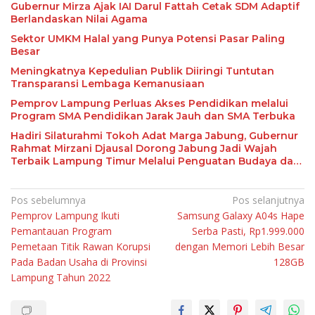
Gubernur Mirza Ajak IAI Darul Fattah Cetak SDM Adaptif
Berlandaskan Nilai Agama
Sektor UMKM Halal yang Punya Potensi Pasar Paling
Besar
Meningkatnya Kepedulian Publik Diiringi Tuntutan
Transparansi Lembaga Kemanusiaan
Pemprov Lampung Perluas Akses Pendidikan melalui
Program SMA Pendidikan Jarak Jauh dan SMA Terbuka
Hadiri Silaturahmi Tokoh Adat Marga Jabung, Gubernur
Rahmat Mirzani Djausal Dorong Jabung Jadi Wajah
Terbaik Lampung Timur Melalui Penguatan Budaya dan
SDM
Navigasi
Pos sebelumnya
Pos selanjutnya
Pemprov Lampung Ikuti
Samsung Galaxy A04s Hape
pos
Pemantauan Program
Serba Pasti, Rp1.999.000
Pemetaan Titik Rawan Korupsi
dengan Memori Lebih Besar
Pada Badan Usaha di Provinsi
128GB
Lampung Tahun 2022