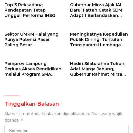
Top 3 Reksadana
Gubernur Mirza Ajak IAI
Pendapatan Tetap
Darul Fattah Cetak SDM
Ungguli Performa IHSG
Adaptif Berlandaskan
Nilai Agama
Sektor UMKM Halal yang
Meningkatnya Kepedulian
Punya Potensi Pasar
Publik Diiringi Tuntutan
Paling Besar
Transparansi Lembaga
Kemanusiaan
Pemprov Lampung
Hadiri Silaturahmi Tokoh
Perluas Akses Pendidikan
Adat Marga Jabung,
melalui Program SMA
Gubernur Rahmat Mirzani
Pendidikan Jarak Jauh
Djausal Dorong Jabung
dan SMA Terbuka
Jadi Wajah Terbaik
Lampung Timur Melalui
Penguatan Budaya dan
SDM
Tinggalkan Balasan
Alamat email Anda tidak akan dipublikasikan.
Ruas yang wajib
ditandai
*