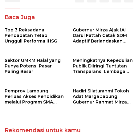
Baca Juga
Top 3 Reksadana
Gubernur Mirza Ajak IAI
Pendapatan Tetap
Darul Fattah Cetak SDM
Ungguli Performa IHSG
Adaptif Berlandaskan
Nilai Agama
Sektor UMKM Halal yang
Meningkatnya Kepedulian
Punya Potensi Pasar
Publik Diiringi Tuntutan
Paling Besar
Transparansi Lembaga
Kemanusiaan
Pemprov Lampung
Hadiri Silaturahmi Tokoh
Perluas Akses Pendidikan
Adat Marga Jabung,
melalui Program SMA
Gubernur Rahmat Mirzani
Pendidikan Jarak Jauh
Djausal Dorong Jabung
dan SMA Terbuka
Jadi Wajah Terbaik
Lampung Timur Melalui
Penguatan Budaya dan
Rekomendasi untuk kamu
SDM