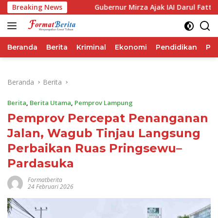
Langsung
orma IHSG
Breaking News
Gubernur Mirza Ajak IAI Darul Fattah Cetak 
ke
konten
Beranda
Berita
Kriminal
Ekonomi
Pendidikan
Pol
Beranda
Berita
Berita
,
Berita Utama
,
Pemprov Lampung
Pemprov Percepat Penanganan
Jalan, Wagub Tinjau Langsung
Perbaikan Ruas Pringsewu–
Pardasuka
Formatberita
24 Februari 2026