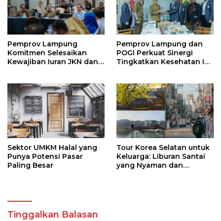
Pemprov Lampung
Pemprov Lampung dan
Komitmen Selesaikan
POGI Perkuat Sinergi
Kewajiban Iuran JKN dan
Tingkatkan Kesehatan Ibu
Perkuat Tata Kelola
dan Anak
Kepesertaan BPJS
Kesehatan
Sektor UMKM Halal yang
Tour Korea Selatan untuk
Punya Potensi Pasar
Keluarga: Liburan Santai
Paling Besar
yang Nyaman dan
Berkesan
Tinggalkan Balasan