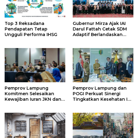
Top 3 Reksadana
Gubernur Mirza Ajak IAI
Pendapatan Tetap
Darul Fattah Cetak SDM
Ungguli Performa IHSG
Adaptif Berlandaskan
Nilai Agama
Pemprov Lampung
Pemprov Lampung dan
Komitmen Selesaikan
POGI Perkuat Sinergi
Kewajiban Iuran JKN dan
Tingkatkan Kesehatan Ibu
Perkuat Tata Kelola
dan Anak
Kepesertaan BPJS
Kesehatan