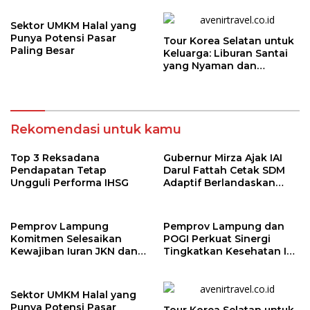
Kepesertaan BPJS
Kesehatan
Sektor UMKM Halal yang
Punya Potensi Pasar
Tour Korea Selatan untuk
Paling Besar
Keluarga: Liburan Santai
yang Nyaman dan
Berkesan
Rekomendasi untuk kamu
Top 3 Reksadana
Gubernur Mirza Ajak IAI
Pendapatan Tetap
Darul Fattah Cetak SDM
Ungguli Performa IHSG
Adaptif Berlandaskan
Nilai Agama
Pemprov Lampung
Pemprov Lampung dan
Komitmen Selesaikan
POGI Perkuat Sinergi
Kewajiban Iuran JKN dan
Tingkatkan Kesehatan Ibu
Perkuat Tata Kelola
dan Anak
Kepesertaan BPJS
Kesehatan
Sektor UMKM Halal yang
Punya Potensi Pasar