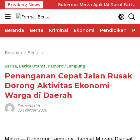
Langsung
orma IHSG
Breaking News
Gubernur Mirza Ajak IAI Darul Fattah Cetak
ke
konten
Beranda
Berita
Kriminal
Ekonomi
Pendidikan
Pol
Beranda
Berita
Berita
,
Berita Utama
,
Pemprov Lampung
Penanganan Cepat Jalan Rusak
Dorong Aktivitas Ekonomi
Warga di Daerah
Formatberita
23 Februari 2026
Metro — Gubernur Lampung, Rahmat Mirzani Djausal