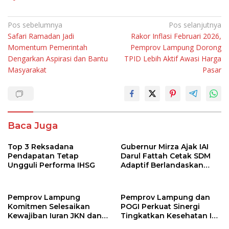
Navigasi
Pos sebelumnya
Pos selanjutnya
Safari Ramadan Jadi
Rakor Inflasi Februari 2026,
pos
Momentum Pemerintah
Pemprov Lampung Dorong
Dengarkan Aspirasi dan Bantu
TPID Lebih Aktif Awasi Harga
Masyarakat
Pasar
Baca Juga
Top 3 Reksadana
Gubernur Mirza Ajak IAI
Pendapatan Tetap
Darul Fattah Cetak SDM
Ungguli Performa IHSG
Adaptif Berlandaskan
Nilai Agama
Pemprov Lampung
Pemprov Lampung dan
Komitmen Selesaikan
POGI Perkuat Sinergi
Kewajiban Iuran JKN dan
Tingkatkan Kesehatan Ibu
Perkuat Tata Kelola
dan Anak