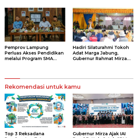
Pemprov Lampung
Hadiri Silaturahmi Tokoh
Perluas Akses Pendidikan
Adat Marga Jabung,
melalui Program SMA
Gubernur Rahmat Mirzani
Pendidikan Jarak Jauh
Djausal Dorong Jabung
dan SMA Terbuka
Jadi Wajah Terbaik
Lampung Timur Melalui
Penguatan Budaya dan
Rekomendasi untuk kamu
SDM
Top 3 Reksadana
Gubernur Mirza Ajak IAI