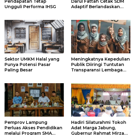
Pendapatan Tetap
Darul Fattah Cetak SDM
Ungguli Performa IHSG
Adaptif Berlandaskan
Nilai Agama
Sektor UMKM Halal yang
Meningkatnya Kepedulian
Punya Potensi Pasar
Publik Diiringi Tuntutan
Paling Besar
Transparansi Lembaga
Kemanusiaan
Pemprov Lampung
Hadiri Silaturahmi Tokoh
Perluas Akses Pendidikan
Adat Marga Jabung,
melalui Program SMA
Gubernur Rahmat Mirzani