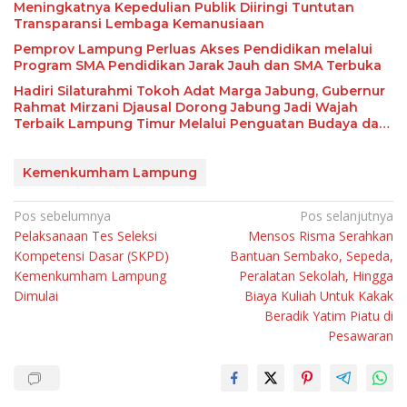
Meningkatnya Kepedulian Publik Diiringi Tuntutan
Transparansi Lembaga Kemanusiaan
Pemprov Lampung Perluas Akses Pendidikan melalui
Program SMA Pendidikan Jarak Jauh dan SMA Terbuka
Hadiri Silaturahmi Tokoh Adat Marga Jabung, Gubernur
Rahmat Mirzani Djausal Dorong Jabung Jadi Wajah
Terbaik Lampung Timur Melalui Penguatan Budaya dan
SDM
Kemenkumham Lampung
Navigasi
Pos sebelumnya
Pos selanjutnya
Pelaksanaan Tes Seleksi
Mensos Risma Serahkan
pos
Kompetensi Dasar (SKPD)
Bantuan Sembako, Sepeda,
Kemenkumham Lampung
Peralatan Sekolah, Hingga
Dimulai
Biaya Kuliah Untuk Kakak
Beradik Yatim Piatu di
Pesawaran