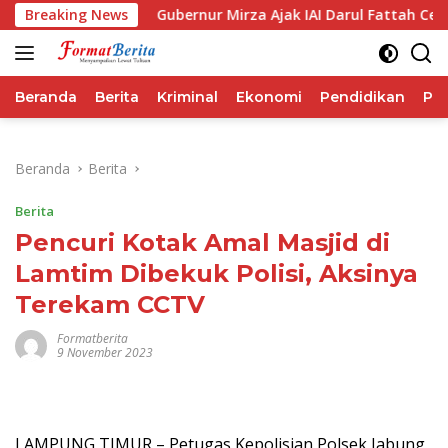
Langsung
 IHSG
Breaking News
Gubernur Mirza Ajak IAI Darul Fattah Cetak SDM
ke
konten
Beranda
Berita
Kriminal
Ekonomi
Pendidikan
Pol
Beranda
Berita
Berita
Pencuri Kotak Amal Masjid di
Lamtim Dibekuk Polisi, Aksinya
Terekam CCTV
Formatberita
9 November 2023
LAMPUNG TIMUR – Petugas Kepolisian Polsek Jabung,