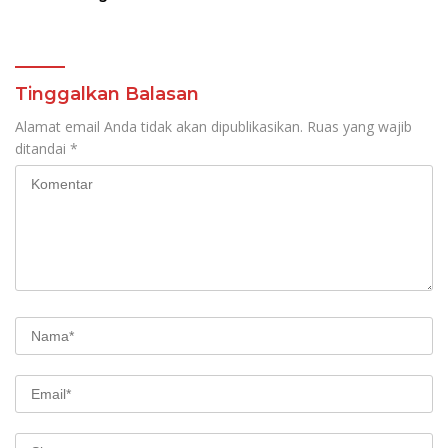
Pendidikan Jarak Jauh
Djausal Dorong Jabung
dan SMA Terbuka
Jadi Wajah Terbaik
Lampung Timur Melalui
Penguatan Budaya dan
SDM
Tinggalkan Balasan
Alamat email Anda tidak akan dipublikasikan.
Ruas yang wajib
ditandai
*