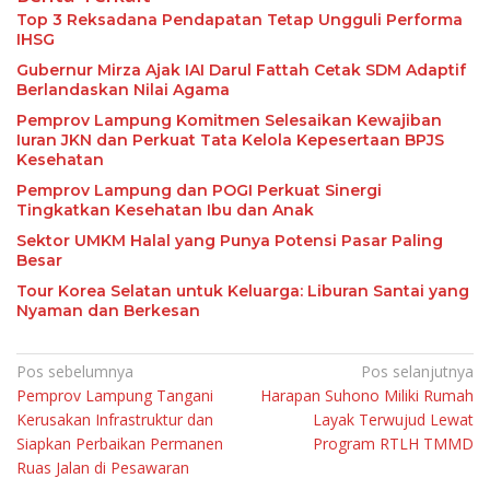
Top 3 Reksadana Pendapatan Tetap Ungguli Performa
IHSG
Gubernur Mirza Ajak IAI Darul Fattah Cetak SDM Adaptif
Berlandaskan Nilai Agama
Pemprov Lampung Komitmen Selesaikan Kewajiban
Iuran JKN dan Perkuat Tata Kelola Kepesertaan BPJS
Kesehatan
Pemprov Lampung dan POGI Perkuat Sinergi
Tingkatkan Kesehatan Ibu dan Anak
Sektor UMKM Halal yang Punya Potensi Pasar Paling
Besar
Tour Korea Selatan untuk Keluarga: Liburan Santai yang
Nyaman dan Berkesan
Navigasi
Pos sebelumnya
Pos selanjutnya
Pemprov Lampung Tangani
Harapan Suhono Miliki Rumah
pos
Kerusakan Infrastruktur dan
Layak Terwujud Lewat
Siapkan Perbaikan Permanen
Program RTLH TMMD
Ruas Jalan di Pesawaran