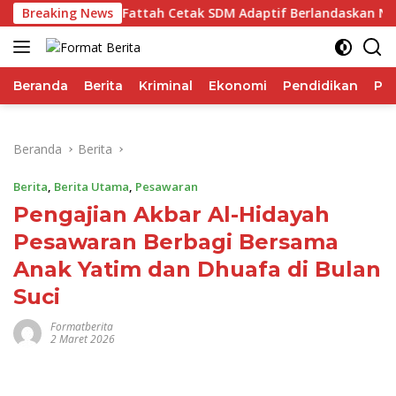
Langsung
Ajak IAI Darul Fattah Cetak SDM Adaptif Berlandaskan Nilai A
Breaking News
ke
konten
Beranda
Berita
Kriminal
Ekonomi
Pendidikan
Pol
Beranda
Berita
Berita
,
Berita Utama
,
Pesawaran
Pengajian Akbar Al-Hidayah
Pesawaran Berbagi Bersama
Anak Yatim dan Dhuafa di Bulan
Suci
Formatberita
2 Maret 2026