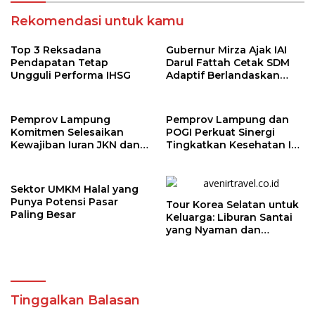
Rekomendasi untuk kamu
Top 3 Reksadana
Gubernur Mirza Ajak IAI
Pendapatan Tetap
Darul Fattah Cetak SDM
Ungguli Performa IHSG
Adaptif Berlandaskan
Nilai Agama
Pemprov Lampung
Pemprov Lampung dan
Komitmen Selesaikan
POGI Perkuat Sinergi
Kewajiban Iuran JKN dan
Tingkatkan Kesehatan Ibu
Perkuat Tata Kelola
dan Anak
Kepesertaan BPJS
Kesehatan
Sektor UMKM Halal yang
Punya Potensi Pasar
Tour Korea Selatan untuk
Paling Besar
Keluarga: Liburan Santai
yang Nyaman dan
Berkesan
Tinggalkan Balasan