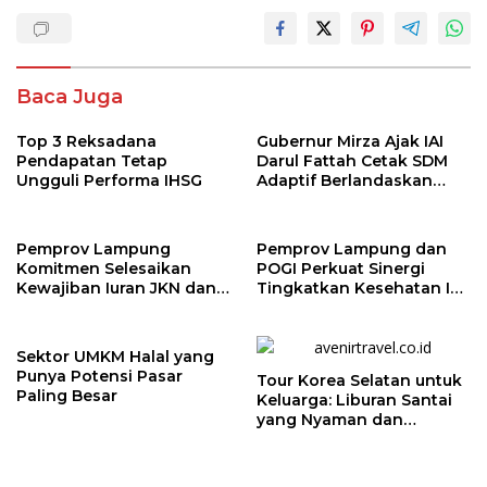
Baca Juga
Top 3 Reksadana
Gubernur Mirza Ajak IAI
Pendapatan Tetap
Darul Fattah Cetak SDM
Ungguli Performa IHSG
Adaptif Berlandaskan
Nilai Agama
Pemprov Lampung
Pemprov Lampung dan
Komitmen Selesaikan
POGI Perkuat Sinergi
Kewajiban Iuran JKN dan
Tingkatkan Kesehatan Ibu
Perkuat Tata Kelola
dan Anak
Kepesertaan BPJS
Kesehatan
Sektor UMKM Halal yang
Punya Potensi Pasar
Tour Korea Selatan untuk
Paling Besar
Keluarga: Liburan Santai
yang Nyaman dan
Berkesan