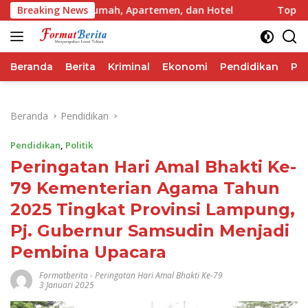
Langsung
 untuk Rumah, Apartemen, dan Hotel
Breaking News
Top 3 Reksadana P
ke
konten
Beranda
Berita
Kriminal
Ekonomi
Pendidikan
Pol
Beranda
Pendidikan
Pendidikan
,
Politik
Peringatan Hari Amal Bhakti Ke-
79 Kementerian Agama Tahun
2025 Tingkat Provinsi Lampung,
Pj. Gubernur Samsudin Menjadi
Pembina Upacara
Formatberita
-
Peringatan Hari Amal Bhakti Ke-79
3 Januari 2025