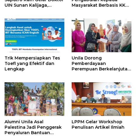
UIN Sunan Kalijaga,
Masyarakat Berbasis KKN
Hadirkan Model
Berdampak
Revitalisasi Pendidikan
Agama Islam Berbasis
Budaya Pesantren
Trik Mempersiapkan Tes
Unila Dorong
Toefl yang Efektif dan
Pemberdayaan
Lengkap
Perempuan Berkelanjutan
Maknai Hari Ibu ke-97
Alumni Unila Asal
LPPM Gelar Workshop
Palestina Jadi Penggerak
Penulisan Artikel Ilmiah
Penyaluran Bantuan