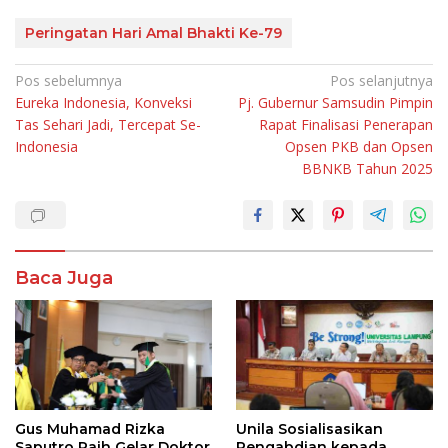
Peringatan Hari Amal Bhakti Ke-79
Navigasi
Pos sebelumnya
Pos selanjutnya
Eureka Indonesia, Konveksi
Pj. Gubernur Samsudin Pimpin
pos
Tas Sehari Jadi, Tercepat Se-
Rapat Finalisasi Penerapan
Indonesia
Opsen PKB dan Opsen
BBNKB Tahun 2025
Baca Juga
Gus Muhamad Rizka
Unila Sosialisasikan
Saputro Raih Gelar Doktor
Pengabdian kepada