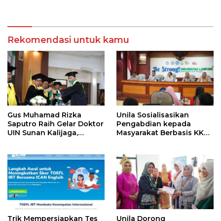
Korban Banjir Sumatera
Rekomendasi untuk kamu
Gus Muhamad Rizka
Unila Sosialisasikan
Saputro Raih Gelar Doktor
Pengabdian kepada
UIN Sunan Kalijaga,
Masyarakat Berbasis KKN
Hadirkan Model
Berdampak
Revitalisasi Pendidikan
Agama Islam Berbasis
Budaya Pesantren
Trik Mempersiapkan Tes
Unila Dorong