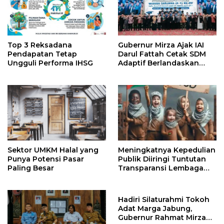
Top 3 Reksadana
Gubernur Mirza Ajak IAI
Pendapatan Tetap
Darul Fattah Cetak SDM
Ungguli Performa IHSG
Adaptif Berlandaskan
Nilai Agama
Sektor UMKM Halal yang
Meningkatnya Kepedulian
Punya Potensi Pasar
Publik Diiringi Tuntutan
Paling Besar
Transparansi Lembaga
Kemanusiaan
Hadiri Silaturahmi Tokoh
Adat Marga Jabung,
Gubernur Rahmat Mirzani