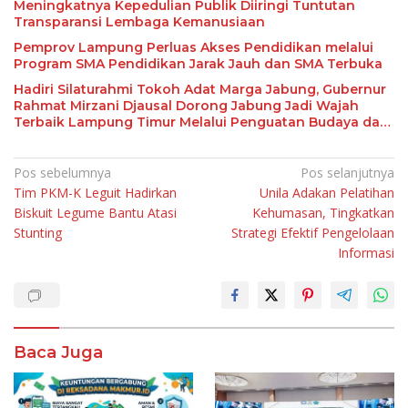
Meningkatnya Kepedulian Publik Diiringi Tuntutan
Transparansi Lembaga Kemanusiaan
Pemprov Lampung Perluas Akses Pendidikan melalui
Program SMA Pendidikan Jarak Jauh dan SMA Terbuka
Hadiri Silaturahmi Tokoh Adat Marga Jabung, Gubernur
Rahmat Mirzani Djausal Dorong Jabung Jadi Wajah
Terbaik Lampung Timur Melalui Penguatan Budaya dan
SDM
Navigasi
Pos sebelumnya
Pos selanjutnya
Tim PKM-K Leguit Hadirkan
Unila Adakan Pelatihan
pos
Biskuit Legume Bantu Atasi
Kehumasan, Tingkatkan
Stunting
Strategi Efektif Pengelolaan
Informasi
Baca Juga