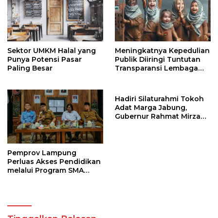
Sektor UMKM Halal yang
Meningkatnya Kepedulian
Punya Potensi Pasar
Publik Diiringi Tuntutan
Paling Besar
Transparansi Lembaga
Kemanusiaan
Hadiri Silaturahmi Tokoh
Adat Marga Jabung,
Gubernur Rahmat Mirzani
Djausal Dorong Jabung
Jadi Wajah Terbaik
Lampung Timur Melalui
Penguatan Budaya dan
Pemprov Lampung
SDM
Perluas Akses Pendidikan
melalui Program SMA
Pendidikan Jarak Jauh
dan SMA Terbuka