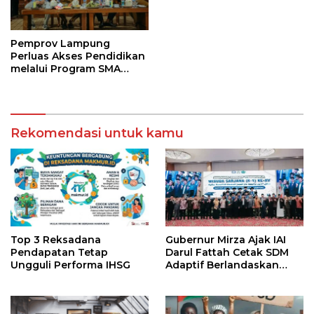
Djausal Dorong Jabung
Jadi Wajah Terbaik
Lampung Timur Melalui
Penguatan Budaya dan
Pemprov Lampung
SDM
Perluas Akses Pendidikan
melalui Program SMA
Pendidikan Jarak Jauh
dan SMA Terbuka
Rekomendasi untuk kamu
Top 3 Reksadana
Gubernur Mirza Ajak IAI
Pendapatan Tetap
Darul Fattah Cetak SDM
Ungguli Performa IHSG
Adaptif Berlandaskan
Nilai Agama