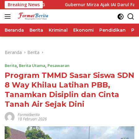
Langsung
rforma IHSG
Breaking News
Gubernur Mirza Ajak IAI Darul Fattah Cet
ke
konten
Beranda
Berita
Kriminal
Ekonomi
Pendidikan
Pol
Beranda
Berita
Berita
,
Berita Utama
,
Pesawaran
Program TMMD Sasar Siswa SDN
8 Way Khilau Latihan PBB,
Tanamkan Disiplin dan Cinta
Tanah Air Sejak Dini
Formatberita
18 Februari 2026