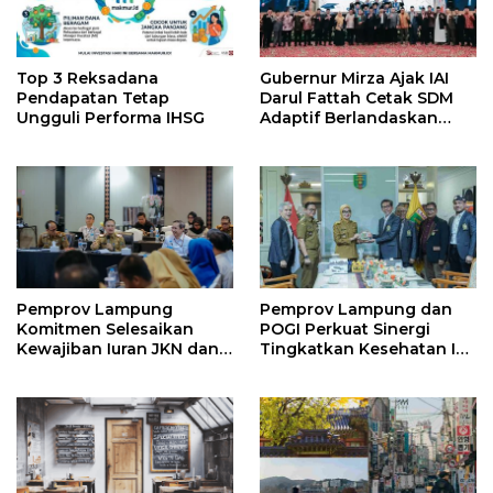
Top 3 Reksadana
Gubernur Mirza Ajak IAI
Pendapatan Tetap
Darul Fattah Cetak SDM
Ungguli Performa IHSG
Adaptif Berlandaskan
Nilai Agama
Pemprov Lampung
Pemprov Lampung dan
Komitmen Selesaikan
POGI Perkuat Sinergi
Kewajiban Iuran JKN dan
Tingkatkan Kesehatan Ibu
Perkuat Tata Kelola
dan Anak
Kepesertaan BPJS
Kesehatan