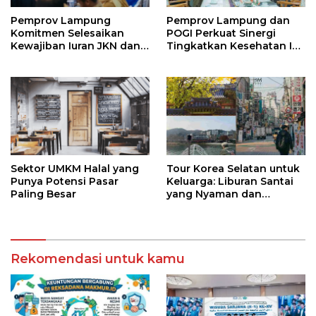
Pemprov Lampung
Pemprov Lampung dan
Komitmen Selesaikan
POGI Perkuat Sinergi
Kewajiban Iuran JKN dan
Tingkatkan Kesehatan Ibu
Perkuat Tata Kelola
dan Anak
Kepesertaan BPJS
Kesehatan
Sektor UMKM Halal yang
Tour Korea Selatan untuk
Punya Potensi Pasar
Keluarga: Liburan Santai
Paling Besar
yang Nyaman dan
Berkesan
Rekomendasi untuk kamu