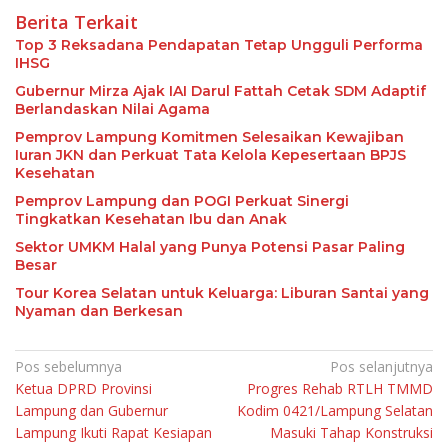
Berita Terkait
Top 3 Reksadana Pendapatan Tetap Ungguli Performa
IHSG
Gubernur Mirza Ajak IAI Darul Fattah Cetak SDM Adaptif
Berlandaskan Nilai Agama
Pemprov Lampung Komitmen Selesaikan Kewajiban
Iuran JKN dan Perkuat Tata Kelola Kepesertaan BPJS
Kesehatan
Pemprov Lampung dan POGI Perkuat Sinergi
Tingkatkan Kesehatan Ibu dan Anak
Sektor UMKM Halal yang Punya Potensi Pasar Paling
Besar
Tour Korea Selatan untuk Keluarga: Liburan Santai yang
Nyaman dan Berkesan
Navigasi
Pos sebelumnya
Pos selanjutnya
Ketua DPRD Provinsi
Progres Rehab RTLH TMMD
pos
Lampung dan Gubernur
Kodim 0421/Lampung Selatan
Lampung Ikuti Rapat Kesiapan
Masuki Tahap Konstruksi