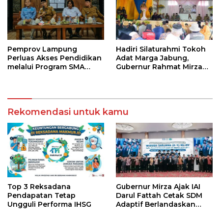
Pemprov Lampung
Hadiri Silaturahmi Tokoh
Perluas Akses Pendidikan
Adat Marga Jabung,
melalui Program SMA
Gubernur Rahmat Mirzani
Pendidikan Jarak Jauh
Djausal Dorong Jabung
dan SMA Terbuka
Jadi Wajah Terbaik
Lampung Timur Melalui
Penguatan Budaya dan
Rekomendasi untuk kamu
SDM
Top 3 Reksadana
Gubernur Mirza Ajak IAI
Pendapatan Tetap
Darul Fattah Cetak SDM
Ungguli Performa IHSG
Adaptif Berlandaskan
Nilai Agama