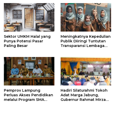
Sektor UMKM Halal yang
Meningkatnya Kepedulian
Punya Potensi Pasar
Publik Diiringi Tuntutan
Paling Besar
Transparansi Lembaga
Kemanusiaan
Pemprov Lampung
Hadiri Silaturahmi Tokoh
Perluas Akses Pendidikan
Adat Marga Jabung,
melalui Program SMA
Gubernur Rahmat Mirzani
Pendidikan Jarak Jauh
Djausal Dorong Jabung
dan SMA Terbuka
Jadi Wajah Terbaik
Lampung Timur Melalui