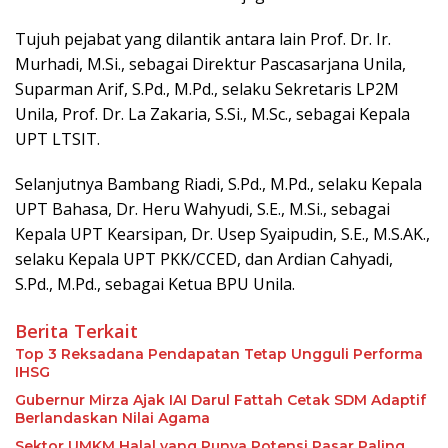
Tujuh pejabat yang dilantik antara lain Prof. Dr. Ir.
Murhadi, M.Si., sebagai Direktur Pascasarjana Unila,
Suparman Arif, S.Pd., M.Pd., selaku Sekretaris LP2M
Unila, Prof. Dr. La Zakaria, S.Si., M.Sc., sebagai Kepala
UPT LTSIT.
Selanjutnya Bambang Riadi, S.Pd., M.Pd., selaku Kepala
UPT Bahasa, Dr. Heru Wahyudi, S.E., M.Si., sebagai
Kepala UPT Kearsipan, Dr. Usep Syaipudin, S.E., M.S.AK.,
selaku Kepala UPT PKK/CCED, dan Ardian Cahyadi,
S.Pd., M.Pd., sebagai Ketua BPU Unila.
Berita Terkait
Top 3 Reksadana Pendapatan Tetap Ungguli Performa
IHSG
Gubernur Mirza Ajak IAI Darul Fattah Cetak SDM Adaptif
Berlandaskan Nilai Agama
Sektor UMKM Halal yang Punya Potensi Pasar Paling