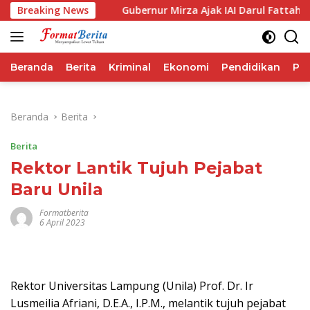
Langsung
ma IHSG
Breaking News
Gubernur Mirza Ajak IAI Darul Fattah Cetak S
ke
konten
Beranda
Berita
Kriminal
Ekonomi
Pendidikan
Pol
Beranda
Berita
Berita
Rektor Lantik Tujuh Pejabat
Baru Unila
Formatberita
6 April 2023
Rektor Universitas Lampung (Unila) Prof. Dr. Ir
Lusmeilia Afriani, D.E.A., I.P.M., melantik tujuh pejabat