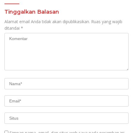
Penguatan Budaya dan
SDM
Tinggalkan Balasan
Alamat email Anda tidak akan dipublikasikan.
Ruas yang wajib
ditandai
*
Simpan nama, email, dan situs web saya pada peramban ini