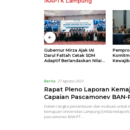
IKAPTK Lampung
Gubernur Mirza Ajak IAI
Pempro
sadana
Darul Fattah Cetak SDM
Komitme
 Tetap Ungguli
Adaptif Berlandaskan Nilai
Kewajib
IHSG
Agama
Perkuat
Kepeser
Keseha
Berita
27 Agustus 2023
Rapat Pleno Laporan Kema
Capaian Pascamonev BAN-
Dalam rangka pemantauan dan evaluasi untuk 
kemajuan Universitas Lampung (Unila) melapor
pascamonev BAN-PT…