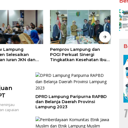
Ber
B
v Lampung
Pemprov Lampung dan
Sekt
n Selesaikan
POGI Perkuat Sinergi
Puny
an Iuran JKN dan
Tingkatkan Kesehatan Ibu
Besa
 Tata Kelola
dan Anak
taan BPJS
tan
juan
PT
DPRD Lampung Paripurna RAPBD
dan Belanja Daerah Provinsi
meninjau
Lampung 2023
1
kan capaian