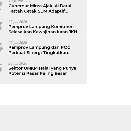
2
1 Agustus 2026
Gubernur Mirza Ajak IAI Darul
Fattah Cetak SDM Adaptif
Berlandaskan Nilai Agama
3
27 Juli 2026
Pemprov Lampung Komitmen
Selesaikan Kewajiban Iuran JKN
dan Perkuat Tata Kelola
Kepesertaan BPJS Kesehatan
4
27 Juli 2026
Pemprov Lampung dan POGI
Perkuat Sinergi Tingkatkan
Kesehatan Ibu dan Anak
5
20 Juli 2026
Sektor UMKM Halal yang Punya
Potensi Pasar Paling Besar