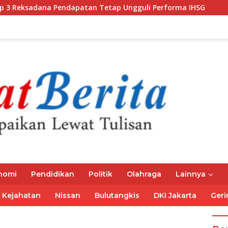
a Pendapatan Tetap Ungguli Performa IHSG
Gubernur 
nomi
Pendidikan
Politik
Olahraga
Lainnya
Kejahatan
Nissan
Bulutangkis
DKI Jakarta
Geri