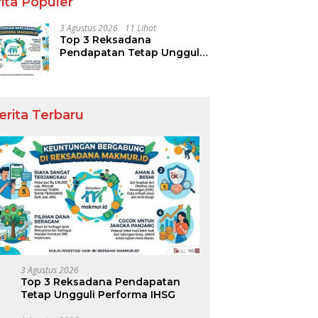
ita Populer
3 Agustus 2026
11 Lihat
Top 3 Reksadana
Pendapatan Tetap Ungguli
Performa IHSG
erita Terbaru
or UMKM Halal yang
Tour Korea Selatan untuk
M
a Potensi Pasar Paling
Keluarga: Liburan Santai
P
r
yang Nyaman dan Berkesan
T
K
3 Agustus 2026
Top 3 Reksadana Pendapatan
Tetap Ungguli Performa IHSG