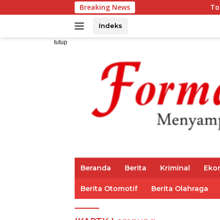
Langsung
Breaking News
Top 3 Reksadan
ke
konten
Indeks
tutup
Beranda
Berita
Kriminal
Eko
Berita Otomotif
Berita Olahraga