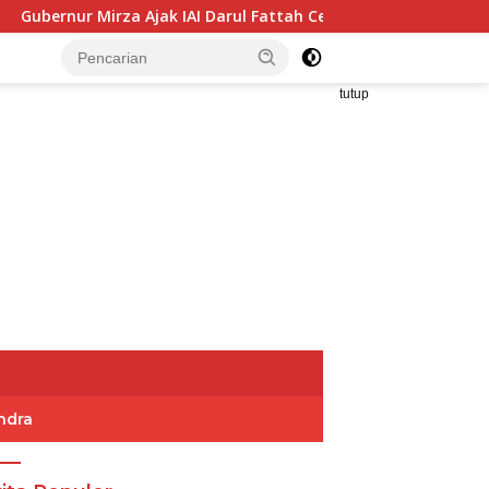
Mirza Ajak IAI Darul Fattah Cetak SDM Adaptif Berlandaskan Ni
tutup
ndra