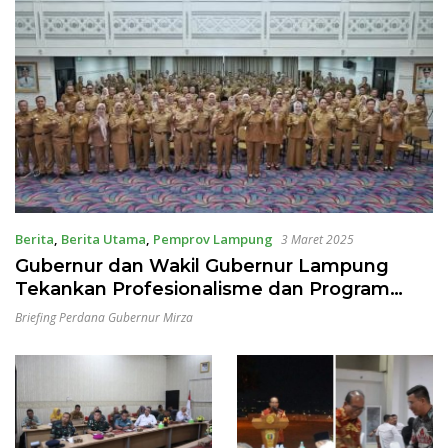
Berita
,
Berita Utama
,
Pemprov Lampung
3 Maret 2025
Gubernur dan Wakil Gubernur Lampung
Tekankan Profesionalisme dan Program
Prioritas Pembangunan di Provinsi Lampung
Briefing Perdana Gubernur Mirza