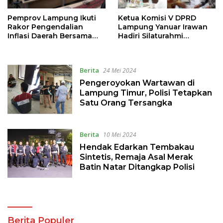
Pemprov Lampung Ikuti
Ketua Komisi V DPRD
Rakor Pengendalian
Lampung Yanuar Irawan
Inflasi Daerah Bersama
Hadiri Silaturahmi
Mendagri
Bersama PJ Gubernur dan
Pimpinan Perusahaan se-
Provinsi Lampung
Berita
24 Mei 2024
Pengeroyokan Wartawan di
Lampung Timur, Polisi Tetapkan
Satu Orang Tersangka
Berita
10 Mei 2024
Hendak Edarkan Tembakau
Sintetis, Remaja Asal Merak
Batin Natar Ditangkap Polisi
Berita Populer