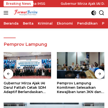
Langsung
ngguli Performa IHSG
Breaking News
Gubernur Mirza Ajak IAI Darul F
ke
konten
Beranda
Berita
Kriminal
Ekonomi
Pendidikan
Pol
Pemprov Lampung
Gubernur Mirza Ajak IAI
Pemprov Lampung
Darul Fattah Cetak SDM
Komitmen Selesaikan
Adaptif Berlandaskan
Kewajiban Iuran JKN dan
Nilai Agama
Perkuat Tata Kelola
Kepesertaan BPJS
Kesehatan