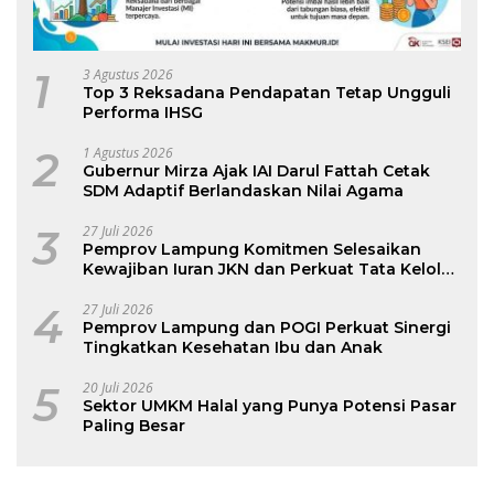
1
3 Agustus 2026
Top 3 Reksadana Pendapatan Tetap Ungguli
Performa IHSG
2
1 Agustus 2026
Gubernur Mirza Ajak IAI Darul Fattah Cetak
SDM Adaptif Berlandaskan Nilai Agama
3
27 Juli 2026
Pemprov Lampung Komitmen Selesaikan
Kewajiban Iuran JKN dan Perkuat Tata Kelola
Kepesertaan BPJS Kesehatan
4
27 Juli 2026
Pemprov Lampung dan POGI Perkuat Sinergi
Tingkatkan Kesehatan Ibu dan Anak
5
20 Juli 2026
Sektor UMKM Halal yang Punya Potensi Pasar
Paling Besar