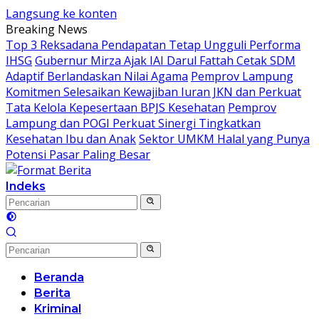
Langsung ke konten
Breaking News
Top 3 Reksadana Pendapatan Tetap Ungguli Performa
IHSG
Gubernur Mirza Ajak IAI Darul Fattah Cetak SDM
Adaptif Berlandaskan Nilai Agama
Pemprov Lampung
Komitmen Selesaikan Kewajiban Iuran JKN dan Perkuat
Tata Kelola Kepesertaan BPJS Kesehatan
Pemprov
Lampung dan POGI Perkuat Sinergi Tingkatkan
Kesehatan Ibu dan Anak
Sektor UMKM Halal yang Punya
Potensi Pasar Paling Besar
Indeks
Beranda
Berita
Kriminal