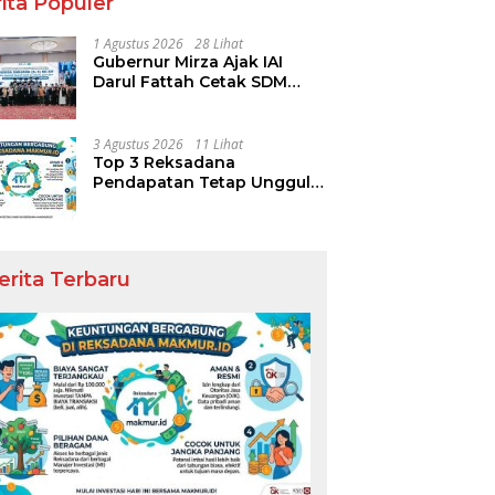
ita Populer
1 Agustus 2026
28 Lihat
Gubernur Mirza Ajak IAI
Darul Fattah Cetak SDM
Adaptif Berlandaskan Nilai
Agama
3 Agustus 2026
11 Lihat
Top 3 Reksadana
Pendapatan Tetap Ungguli
or UMKM Halal yang
Tour Korea Selatan untuk
M
Performa IHSG
a Potensi Pasar Paling
Keluarga: Liburan Santai
P
r
yang Nyaman dan Berkesan
T
K
erita Terbaru