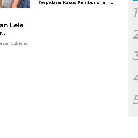
Terpidana Kasus Pembunuhan,
1
Berhasil Ditangkap
an Lele
r
 Pesan Gubernur