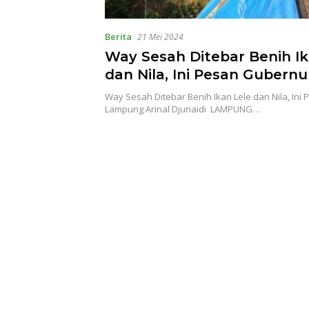
Berita
21 Mei 2024
Way Sesah Ditebar Benih Ik
dan Nila, Ini Pesan Gubernu
Lampung Arinal Djunaidi
Way Sesah Ditebar Benih Ikan Lele dan Nila, Ini
Lampung Arinal Djunaidi LAMPUNG…