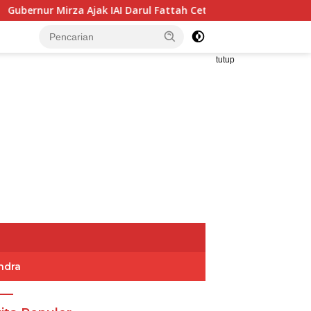
za Ajak IAI Darul Fattah Cetak SDM Adaptif Berlandaskan Nila
tutup
ndra