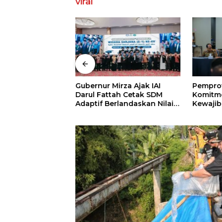
viral
Gubernur Mirza Ajak IAI
Pempro
sadana
Darul Fattah Cetak SDM
Komitme
 Tetap Ungguli
Adaptif Berlandaskan Nilai
Kewajib
IHSG
Agama
Perkuat
Kepeser
Keseha