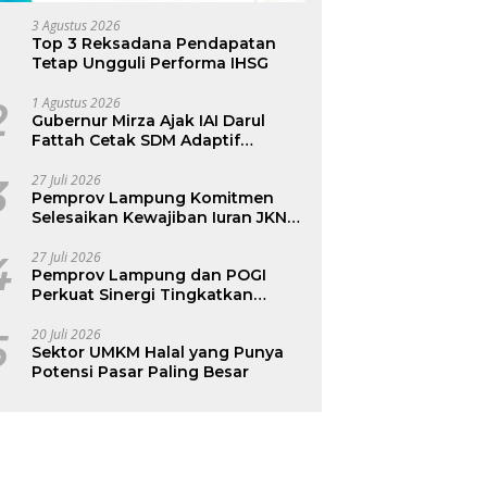
3 Agustus 2026
Top 3 Reksadana Pendapatan
Tetap Ungguli Performa IHSG
2
1 Agustus 2026
Gubernur Mirza Ajak IAI Darul
Fattah Cetak SDM Adaptif
Berlandaskan Nilai Agama
3
27 Juli 2026
Pemprov Lampung Komitmen
Selesaikan Kewajiban Iuran JKN
dan Perkuat Tata Kelola
Kepesertaan BPJS Kesehatan
4
27 Juli 2026
Pemprov Lampung dan POGI
Perkuat Sinergi Tingkatkan
Kesehatan Ibu dan Anak
5
20 Juli 2026
Sektor UMKM Halal yang Punya
Potensi Pasar Paling Besar