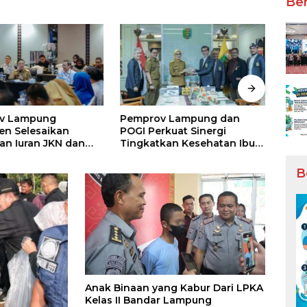
Ber
v Lampung
Pemprov Lampung dan
Sekt
n Selesaikan
POGI Perkuat Sinergi
Puny
an Iuran JKN dan
Tingkatkan Kesehatan Ibu
Besa
 Tata Kelola
dan Anak
taan BPJS
B
tan
Anak Binaan yang Kabur Dari LPKA
Kelas II Bandar Lampung