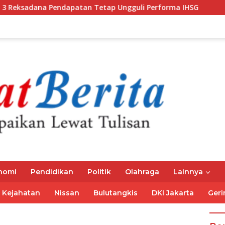
Pendapatan Tetap Ungguli Performa IHSG
Gubernur Mir
nomi
Pendidikan
Politik
Olahraga
Lainnya
Kejahatan
Nissan
Bulutangkis
DKI Jakarta
Geri