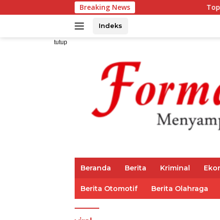
Langsung
Breaking News
Top 3 Reksadana 
ke
konten
Indeks
tutup
Beranda
Berita
Kriminal
Eko
Berita Otomotif
Berita Olahraga