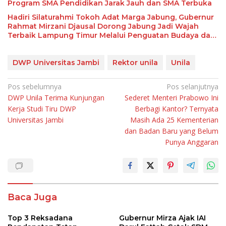
Program SMA Pendidikan Jarak Jauh dan SMA Terbuka
Hadiri Silaturahmi Tokoh Adat Marga Jabung, Gubernur
Rahmat Mirzani Djausal Dorong Jabung Jadi Wajah
Terbaik Lampung Timur Melalui Penguatan Budaya dan
SDM
DWP Universitas Jambi
Rektor unila
Unila
Navigasi
Pos sebelumnya
Pos selanjutnya
DWP Unila Terima Kunjungan
Sederet Menteri Prabowo Ini
pos
Kerja Studi Tiru DWP
Berbagi Kantor? Ternyata
Universitas Jambi
Masih Ada 25 Kementerian
dan Badan Baru yang Belum
Punya Anggaran
Baca Juga
Top 3 Reksadana
Gubernur Mirza Ajak IAI