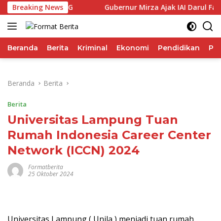
Langsung
 Performa IHSG
Breaking News
Gubernur Mirza Ajak IAI Darul Fattah 
ke
konten
Beranda
Berita
Kriminal
Ekonomi
Pendidikan
Pol
Beranda
Berita
Berita
Universitas Lampung Tuan
Rumah Indonesia Career Center
Network (ICCN) 2024
Formatberita
25 Oktober 2024
Universitas Lampung ( Unila ) menjadi tuan rumah