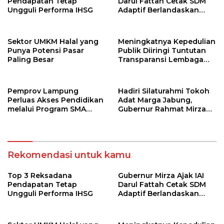
Pendapatan Tetap
Darul Fattah Cetak SDM
Ungguli Performa IHSG
Adaptif Berlandaskan
Nilai Agama
Sektor UMKM Halal yang
Meningkatnya Kepedulian
Punya Potensi Pasar
Publik Diiringi Tuntutan
Paling Besar
Transparansi Lembaga
Kemanusiaan
Pemprov Lampung
Hadiri Silaturahmi Tokoh
Perluas Akses Pendidikan
Adat Marga Jabung,
melalui Program SMA
Gubernur Rahmat Mirzani
Pendidikan Jarak Jauh
Djausal Dorong Jabung
dan SMA Terbuka
Jadi Wajah Terbaik
Lampung Timur Melalui
Penguatan Budaya dan
Rekomendasi untuk kamu
SDM
Top 3 Reksadana
Gubernur Mirza Ajak IAI
Pendapatan Tetap
Darul Fattah Cetak SDM
Ungguli Performa IHSG
Adaptif Berlandaskan
Nilai Agama