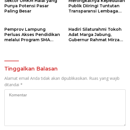
Sektor UMKM Halal yang
Meningkatnya Kepedulian
Punya Potensi Pasar
Publik Diiringi Tuntutan
Paling Besar
Transparansi Lembaga
Kemanusiaan
Pemprov Lampung
Hadiri Silaturahmi Tokoh
Perluas Akses Pendidikan
Adat Marga Jabung,
melalui Program SMA
Gubernur Rahmat Mirzani
Pendidikan Jarak Jauh
Djausal Dorong Jabung
dan SMA Terbuka
Jadi Wajah Terbaik
Lampung Timur Melalui
Penguatan Budaya dan
SDM
Tinggalkan Balasan
Alamat email Anda tidak akan dipublikasikan.
Ruas yang wajib
ditandai
*