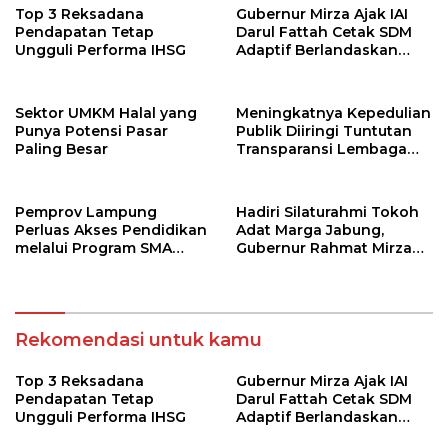
Top 3 Reksadana
Gubernur Mirza Ajak IAI
Pendapatan Tetap
Darul Fattah Cetak SDM
Ungguli Performa IHSG
Adaptif Berlandaskan
Nilai Agama
Sektor UMKM Halal yang
Meningkatnya Kepedulian
Punya Potensi Pasar
Publik Diiringi Tuntutan
Paling Besar
Transparansi Lembaga
Kemanusiaan
Pemprov Lampung
Hadiri Silaturahmi Tokoh
Perluas Akses Pendidikan
Adat Marga Jabung,
melalui Program SMA
Gubernur Rahmat Mirzani
Pendidikan Jarak Jauh
Djausal Dorong Jabung
dan SMA Terbuka
Jadi Wajah Terbaik
Lampung Timur Melalui
Penguatan Budaya dan
Rekomendasi untuk kamu
SDM
Top 3 Reksadana
Gubernur Mirza Ajak IAI
Pendapatan Tetap
Darul Fattah Cetak SDM
Ungguli Performa IHSG
Adaptif Berlandaskan
Nilai Agama