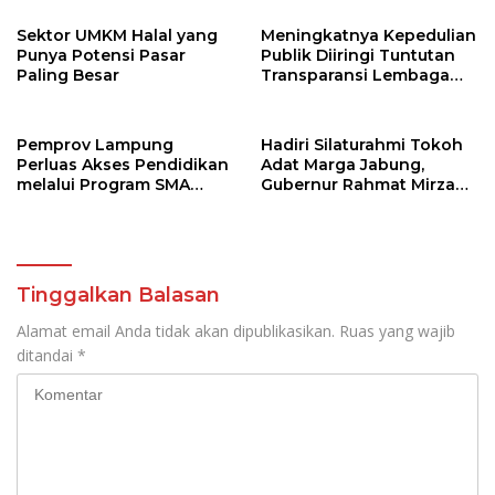
Sektor UMKM Halal yang
Meningkatnya Kepedulian
Punya Potensi Pasar
Publik Diiringi Tuntutan
Paling Besar
Transparansi Lembaga
Kemanusiaan
Pemprov Lampung
Hadiri Silaturahmi Tokoh
Perluas Akses Pendidikan
Adat Marga Jabung,
melalui Program SMA
Gubernur Rahmat Mirzani
Pendidikan Jarak Jauh
Djausal Dorong Jabung
dan SMA Terbuka
Jadi Wajah Terbaik
Lampung Timur Melalui
Penguatan Budaya dan
SDM
Tinggalkan Balasan
Alamat email Anda tidak akan dipublikasikan.
Ruas yang wajib
ditandai
*