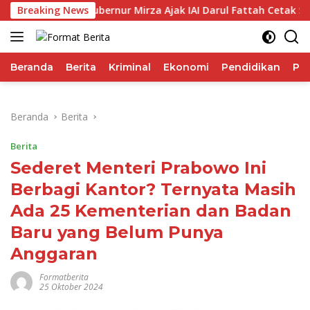
Langsung
Breaking News
Gubernur Mirza Ajak IAI Darul Fattah Cetak SDM Adapt
ke
konten
Beranda
Berita
Kriminal
Ekonomi
Pendidikan
Pol
Beranda
Berita
Berita
Sederet Menteri Prabowo Ini
Berbagi Kantor? Ternyata Masih
Ada 25 Kementerian dan Badan
Baru yang Belum Punya
Anggaran
Formatberita
25 Oktober 2024