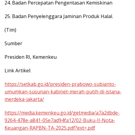
24. Badan Percepatan Pengentasan Kemiskinan
25. Badan Penyelenggara Jaminan Produk Halal.
(Tim)
Sumber
Presiden RI, Kemenkeu
Link Artikel:
https://setkab.go.id/presiden-prabowo-subianto-
umumkan-susunan-kabinet-merah-putih-di-istana-
merdeka-jakarta/
https://media.kemenkeu.go.id/getmedia/a7a2dbde-
9264-478e-a841-05e7ad94fa12/02-Buku-II-Nota-
Keuangan-RAPBN-TA-2025.pdf?ext=.pdf