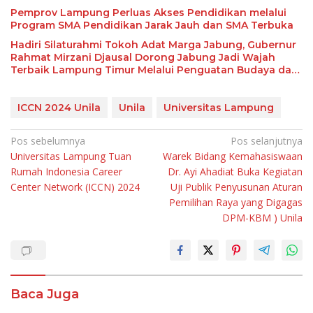
Pemprov Lampung Perluas Akses Pendidikan melalui
Program SMA Pendidikan Jarak Jauh dan SMA Terbuka
Hadiri Silaturahmi Tokoh Adat Marga Jabung, Gubernur
Rahmat Mirzani Djausal Dorong Jabung Jadi Wajah
Terbaik Lampung Timur Melalui Penguatan Budaya dan
SDM
ICCN 2024 Unila
Unila
Universitas Lampung
Navigasi
Pos sebelumnya
Pos selanjutnya
Universitas Lampung Tuan
Warek Bidang Kemahasiswaan
pos
Rumah Indonesia Career
Dr. Ayi Ahadiat Buka Kegiatan
Center Network (ICCN) 2024
Uji Publik Penyusunan Aturan
Pemilihan Raya yang Digagas
DPM-KBM ) Unila
Baca Juga