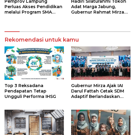
Pemprov Lampung
Hadiri Silaturahmi Tokoh
Perluas Akses Pendidikan
Adat Marga Jabung,
melalui Program SMA
Gubernur Rahmat Mirzani
Pendidikan Jarak Jauh
Djausal Dorong Jabung
dan SMA Terbuka
Jadi Wajah Terbaik
Lampung Timur Melalui
Penguatan Budaya dan
Rekomendasi untuk kamu
SDM
Top 3 Reksadana
Gubernur Mirza Ajak IAI
Pendapatan Tetap
Darul Fattah Cetak SDM
Ungguli Performa IHSG
Adaptif Berlandaskan
Nilai Agama