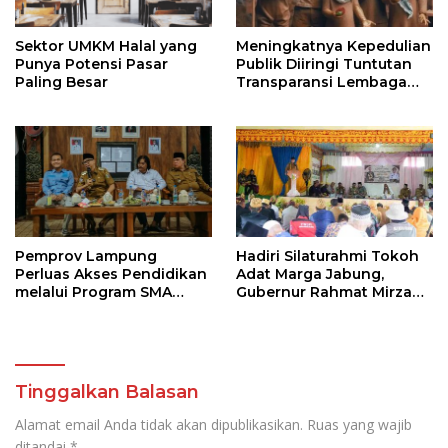
Sektor UMKM Halal yang
Meningkatnya Kepedulian
Punya Potensi Pasar
Publik Diiringi Tuntutan
Paling Besar
Transparansi Lembaga
Kemanusiaan
Pemprov Lampung
Hadiri Silaturahmi Tokoh
Perluas Akses Pendidikan
Adat Marga Jabung,
melalui Program SMA
Gubernur Rahmat Mirzani
Pendidikan Jarak Jauh
Djausal Dorong Jabung
dan SMA Terbuka
Jadi Wajah Terbaik
Lampung Timur Melalui
Penguatan Budaya dan
SDM
Tinggalkan Balasan
Alamat email Anda tidak akan dipublikasikan.
Ruas yang wajib
ditandai
*