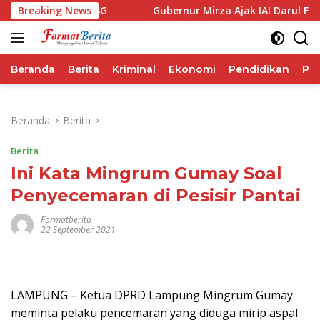
Langsung
erforma IHSG
Breaking News
Gubernur Mirza Ajak IAI Darul Fattah Ce
ke
konten
Beranda
Berita
Kriminal
Ekonomi
Pendidikan
Pol
Beranda
Berita
Berita
Ini Kata Mingrum Gumay Soal
Penyecemaran di Pesisir Pantai
Formatberita
22 September 2021
LAMPUNG – Ketua DPRD Lampung Mingrum Gumay
meminta pelaku pencemaran yang diduga mirip aspal