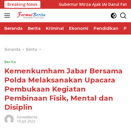
Langsung
forma IHSG
Breaking News
Gubernur Mirza Ajak IAI Darul Fattah Ceta
ke
konten
Beranda
Berita
Kriminal
Ekonomi
Pendidikan
Pol
Beranda
Berita
Berita
Kemenkumham Jabar Bersama
Polda Melaksanakan Upacara
Pembukaan Kegiatan
Pembinaan Fisik, Mental dan
Disiplin
Formatberita
18 Juli 2022