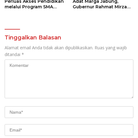
Perluas Akses Pendidikan
Adat Marga Jabung,
melalui Program SMA
Gubernur Rahmat Mirzani
Pendidikan Jarak Jauh
Djausal Dorong Jabung
dan SMA Terbuka
Jadi Wajah Terbaik
Lampung Timur Melalui
Penguatan Budaya dan
SDM
Tinggalkan Balasan
Alamat email Anda tidak akan dipublikasikan.
Ruas yang wajib
ditandai
*