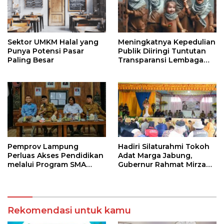
Sektor UMKM Halal yang
Meningkatnya Kepedulian
Punya Potensi Pasar
Publik Diiringi Tuntutan
Paling Besar
Transparansi Lembaga
Kemanusiaan
Pemprov Lampung
Hadiri Silaturahmi Tokoh
Perluas Akses Pendidikan
Adat Marga Jabung,
melalui Program SMA
Gubernur Rahmat Mirzani
Pendidikan Jarak Jauh
Djausal Dorong Jabung
dan SMA Terbuka
Jadi Wajah Terbaik
Lampung Timur Melalui
Penguatan Budaya dan
Rekomendasi untuk kamu
SDM