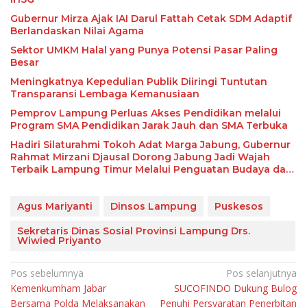
Gubernur Mirza Ajak IAI Darul Fattah Cetak SDM Adaptif
Berlandaskan Nilai Agama
Sektor UMKM Halal yang Punya Potensi Pasar Paling
Besar
Meningkatnya Kepedulian Publik Diiringi Tuntutan
Transparansi Lembaga Kemanusiaan
Pemprov Lampung Perluas Akses Pendidikan melalui
Program SMA Pendidikan Jarak Jauh dan SMA Terbuka
Hadiri Silaturahmi Tokoh Adat Marga Jabung, Gubernur
Rahmat Mirzani Djausal Dorong Jabung Jadi Wajah
Terbaik Lampung Timur Melalui Penguatan Budaya dan
SDM
Agus Mariyanti
Dinsos Lampung
Puskesos
Sekretaris Dinas Sosial Provinsi Lampung Drs.
Wiwied Priyanto
Navigasi
Pos sebelumnya
Pos selanjutnya
Kemenkumham Jabar
SUCOFINDO Dukung Bulog
pos
Bersama Polda Melaksanakan
Penuhi Persyaratan Penerbitan