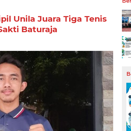
Ber
il Unila Juara Tiga Tenis
akti Baturaja
B