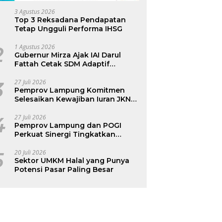
3 Agustus 2026
Top 3 Reksadana Pendapatan
Tetap Ungguli Performa IHSG
2
1 Agustus 2026
Gubernur Mirza Ajak IAI Darul
Fattah Cetak SDM Adaptif
Berlandaskan Nilai Agama
3
27 Juli 2026
Pemprov Lampung Komitmen
Selesaikan Kewajiban Iuran JKN
dan Perkuat Tata Kelola
Kepesertaan BPJS Kesehatan
4
27 Juli 2026
Pemprov Lampung dan POGI
Perkuat Sinergi Tingkatkan
Kesehatan Ibu dan Anak
5
20 Juli 2026
Sektor UMKM Halal yang Punya
Potensi Pasar Paling Besar