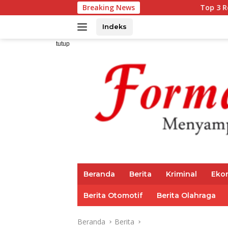
Langsung
Breaking News
Top 3 Reksadana Pendapata
ke
konten
Indeks
tutup
Beranda
Berita
Kriminal
Eko
Berita Otomotif
Berita Olahraga
Beranda
Berita