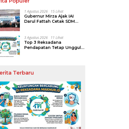
ita Populer
1 Agustus 2026
15 Lihat
Gubernur Mirza Ajak IAI
Darul Fattah Cetak SDM
Adaptif Berlandaskan Nilai
Agama
3 Agustus 2026
11 Lihat
Top 3 Reksadana
Pendapatan Tetap Ungguli
Performa IHSG
erita Terbaru