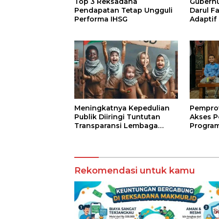
Top 3 Reksadana
Gubernur
Pendapatan Tetap Ungguli
Darul F
Performa IHSG
Adaptif
Agama
Meningkatnya Kepedulian
Pempro
Publik Diiringi Tuntutan
Akses P
Transparansi Lembaga
Program
Kemanusiaan
Jarak J
Terbuk
Rekomendasi untuk kamu