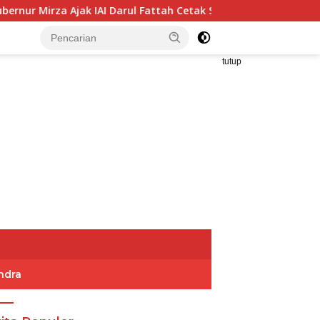
AI Darul Fattah Cetak SDM Adaptif Berlandaskan Nilai Agama
tutup
ndra