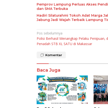
Pemprov Lampung Perluas Akses Pendid
dan SMA Terbuka
Hadiri Silaturahmi Tokoh Adat Marga J
Jabung Jadi Wajah Terbaik Lampung T
Navigasi
Pos sebelumnya
Polisi Berhasil Menangkap Pelaku Penipuan, 
pos
Penadah STB XL SATU di Makassar
Komentar
Baca Juga