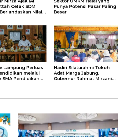
 Mirza Ajak IAI
Sektor UMKM Halal yang
attah Cetak SDM
Punya Potensi Pasar Paling
 Berlandaskan Nilai
Besar
v Lampung Perluas
Hadiri Silaturahmi Tokoh
endidikan melalui
Adat Marga Jabung,
 SMA Pendidikan
Gubernur Rahmat Mirzani
auh dan SMA
Djausal Dorong Jabung Jadi
a
Wajah Terbaik Lampung
Timur Melalui Penguatan
Budaya dan SDM