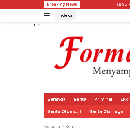
Langsung
Breaking News
Top 3 Reksadana Pend
ke
konten
Indeks
tutup
Beranda
Berita
Kriminal
Eko
Berita Otomotif
Berita Olahraga
Beranda
Berita