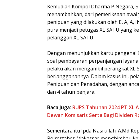
Kemudian Kompol Dharma P Negara, S.I
menambahkan, dari pemeriksaan awal 
penipuan yang dilakukan oleh E, A, A, I
pura menjadi petugas XL SATU yang 
pelanggan XL SATU.
Dengan menunjukkan kartu pengenal 
soal pembayaran perpanjangan layanan
pelaku akan mengambil perangkat XL 
berlangganannya. Dalam kasus ini, pel
Penipuan dan Penadahan, dengan anc
dan 4 tahun penjara.
Baca Juga:
RUPS Tahunan 2024 PT XL Ax
Dewan Komisaris Serta Bagi Dividen Rp
Sementara itu Ipda Nasrullah. A.Md,Kep
Polrestabes Makassar menghimbau kep