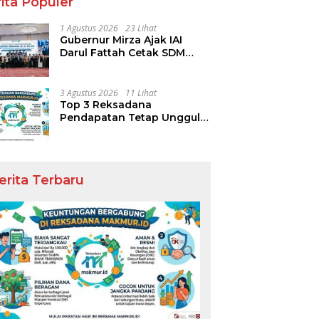
ita Populer
1 Agustus 2026
23 Lihat
Gubernur Mirza Ajak IAI
Darul Fattah Cetak SDM
Adaptif Berlandaskan Nilai
Agama
3 Agustus 2026
11 Lihat
Top 3 Reksadana
Pendapatan Tetap Ungguli
Performa IHSG
erita Terbaru