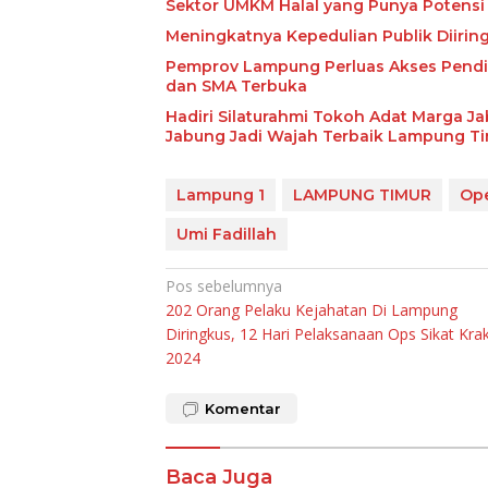
Sektor UMKM Halal yang Punya Potensi 
Meningkatnya Kepedulian Publik Diiri
Pemprov Lampung Perluas Akses Pendid
dan SMA Terbuka
Hadiri Silaturahmi Tokoh Adat Marga J
Jabung Jadi Wajah Terbaik Lampung T
Lampung 1
LAMPUNG TIMUR
Ope
Umi Fadillah
Navigasi
Pos sebelumnya
202 Orang Pelaku Kejahatan Di Lampung
pos
Diringkus, 12 Hari Pelaksanaan Ops Sikat Kra
2024
Komentar
Baca Juga