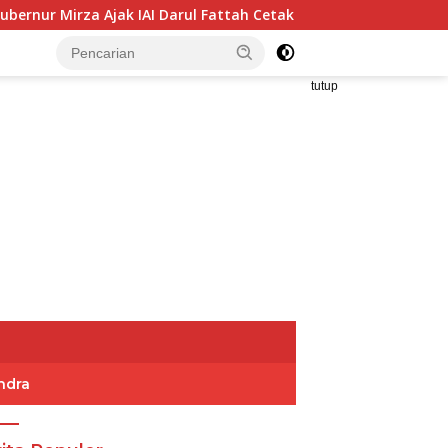
jak IAI Darul Fattah Cetak SDM Adaptif Berlandaskan Nilai Ag
tutup
ndra