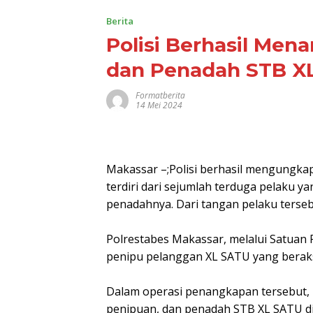
Berita
Polisi Berhasil Men
dan Penadah STB XL
Formatberita
14 Mei 2024
Makassar –;Polisi berhasil mengungkap
terdiri dari sejumlah terduga pelaku 
penadahnya. Dari tangan pelaku terse
Polrestabes Makassar, melalui Satuan 
penipu pelanggan XL SATU yang beraks
Dalam operasi penangkapan tersebut, 
penipuan, dan penadah STB XL SATU di