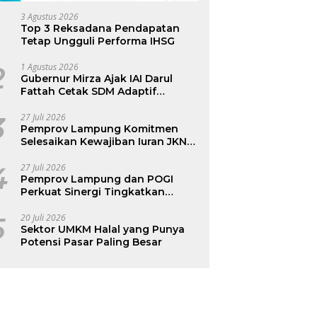
3 Agustus 2026
Top 3 Reksadana Pendapatan
Tetap Ungguli Performa IHSG
2
1 Agustus 2026
Gubernur Mirza Ajak IAI Darul
Fattah Cetak SDM Adaptif
Berlandaskan Nilai Agama
3
27 Juli 2026
Pemprov Lampung Komitmen
Selesaikan Kewajiban Iuran JKN
dan Perkuat Tata Kelola
Kepesertaan BPJS Kesehatan
4
27 Juli 2026
Pemprov Lampung dan POGI
Perkuat Sinergi Tingkatkan
Kesehatan Ibu dan Anak
5
20 Juli 2026
Sektor UMKM Halal yang Punya
Potensi Pasar Paling Besar