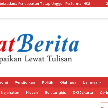
apatan Tetap Ungguli Performa IHSG
Gubernur Mirza A
nomi
Pendidikan
Politik
Olahraga
Lainnya
Kejahatan
Nissan
Bulutangkis
DKI Jakarta
Geri