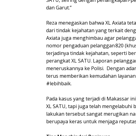
SATU, seiring dengan penangkapan-pen
dan Garut.”
Reza menegaskan bahwa XL Axiata tet
dari tindak kejahatan yang terkait den
Axiata juga menghimbau agar pelanggan
nomor pengaduan pelanggan 820 (khusus
terjadinya tindak kejahatan, seperti 
perangkat XL SATU. Laporan pelanggan
meneruskannya ke Polisi. Dengan adan
terus memberikan kemudahan layanan d
#lebihbaik.
Pada kasus yang terjadi di Makassar in
XL SATU, tapi juga telah mengelabuhi
lakukan tersebut sangat merugikan nam
berupaya keras untuk menjaga reputas