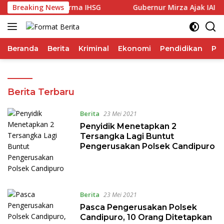
Langsung
p Ungguli Performa IHSG
Breaking News
Gubernur Mirza Ajak IAI Daru
ke
konten
Beranda
Berita
Kriminal
Ekonomi
Pendidikan
Pol
Format
Berita Terbaru
Berita
Berita
23 Mei 2021
Penyidik Menetapkan 2
Tersangka Lagi Buntut
Pengerusakan Polsek Candipuro
Berita
23 Mei 2021
Pasca Pengerusakan Polsek
Candipuro, 10 Orang Ditetapkan