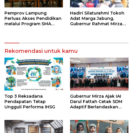
Pemprov Lampung
Hadiri Silaturahmi Tokoh
Perluas Akses Pendidikan
Adat Marga Jabung,
melalui Program SMA
Gubernur Rahmat Mirzani
Pendidikan Jarak Jauh
Djausal Dorong Jabung
dan SMA Terbuka
Jadi Wajah Terbaik
Lampung Timur Melalui
Penguatan Budaya dan
Rekomendasi untuk kamu
SDM
Top 3 Reksadana
Gubernur Mirza Ajak IAI
Pendapatan Tetap
Darul Fattah Cetak SDM
Ungguli Performa IHSG
Adaptif Berlandaskan
Nilai Agama