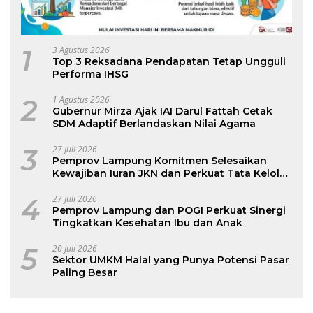
1
3 Agustus 2026
Top 3 Reksadana Pendapatan Tetap Ungguli
Performa IHSG
2
1 Agustus 2026
Gubernur Mirza Ajak IAI Darul Fattah Cetak
SDM Adaptif Berlandaskan Nilai Agama
3
27 Juli 2026
Pemprov Lampung Komitmen Selesaikan
Kewajiban Iuran JKN dan Perkuat Tata Kelola
Kepesertaan BPJS Kesehatan
4
27 Juli 2026
Pemprov Lampung dan POGI Perkuat Sinergi
Tingkatkan Kesehatan Ibu dan Anak
5
20 Juli 2026
Sektor UMKM Halal yang Punya Potensi Pasar
Paling Besar