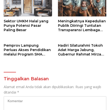
Sektor UMKM Halal yang
Meningkatnya Kepedulian
Punya Potensi Pasar
Publik Diiringi Tuntutan
Paling Besar
Transparansi Lembaga
Kemanusiaan
Pemprov Lampung
Hadiri Silaturahmi Tokoh
Perluas Akses Pendidikan
Adat Marga Jabung,
melalui Program SMA
Gubernur Rahmat Mirzani
Pendidikan Jarak Jauh
Djausal Dorong Jabung
dan SMA Terbuka
Jadi Wajah Terbaik
Lampung Timur Melalui
Penguatan Budaya dan
SDM
Tinggalkan Balasan
Alamat email Anda tidak akan dipublikasikan.
Ruas yang wajib
ditandai
*