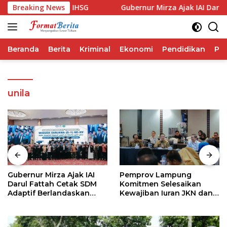
Langsung
li Performa IHSG
Breaking News
Gubernur Mirza Ajak IAI Darul Fatta
ke
konten
Beranda
Berita
Kriminal
Ekonomi
Pendidikan
Pol
unila
Gubernur Mirza Ajak IAI
Pemprov Lampung
Darul Fattah Cetak SDM
Komitmen Selesaikan
Adaptif Berlandaskan
Kewajiban Iuran JKN dan
Nilai Agama
Perkuat Tata Kelola
Kepesertaan BPJS
Kesehatan