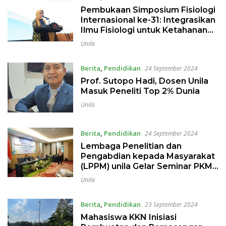
Pembukaan Simposium Fisiologi
Internasional ke-31: Integrasikan
Ilmu Fisiologi untuk Ketahanan
Kesehatan Global
Unila
Berita
,
Pendidikan
24 September 2024
Prof. Sutopo Hadi, Dosen Unila
Masuk Peneliti Top 2% Dunia
Unila
Berita
,
Pendidikan
24 September 2024
Lembaga Penelitian dan
Pengabdian kepada Masyarakat
(LPPM) unila Gelar Seminar PKM,
Presentasikan 139 Judul
Unila
Berita
,
Pendidikan
23 September 2024
Mahasiswa KKN Inisiasi