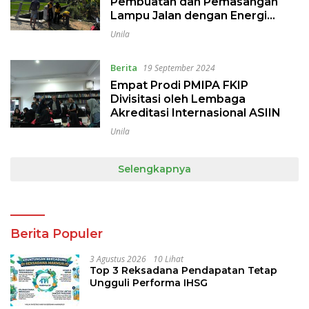
Pembuatan dan Pemasangan
Lampu Jalan dengan Energi
Tenaga Surya di Desa Tanjung
Unila
Wangi
Berita
19 September 2024
Empat Prodi PMIPA FKIP
Divisitasi oleh Lembaga
Akreditasi Internasional ASIIN
Unila
Selengkapnya
Berita Populer
3 Agustus 2026
10 Lihat
Top 3 Reksadana Pendapatan Tetap
Ungguli Performa IHSG