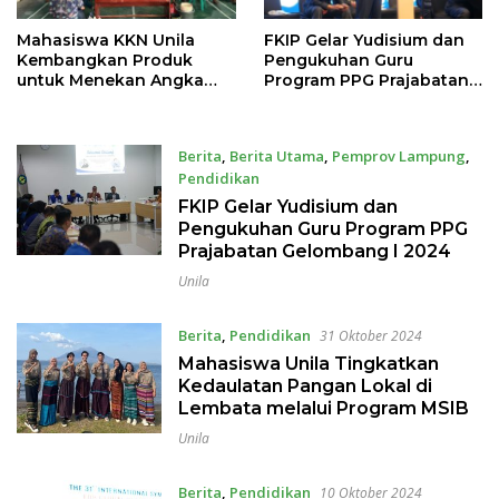
Mahasiswa KKN Unila
FKIP Gelar Yudisium dan
Kembangkan Produk
Pengukuhan Guru
untuk Menekan Angka
Program PPG Prajabatan
Kematian Udang di Desa
Gelombang I 2024
Bandar Agung
Berita
,
Berita Utama
,
Pemprov Lampung
,
Pendidikan
31 Januari 2025
FKIP Gelar Yudisium dan
Pengukuhan Guru Program PPG
Prajabatan Gelombang I 2024
Unila
Berita
,
Pendidikan
31 Oktober 2024
Mahasiswa Unila Tingkatkan
Kedaulatan Pangan Lokal di
Lembata melalui Program MSIB
Unila
Berita
,
Pendidikan
10 Oktober 2024