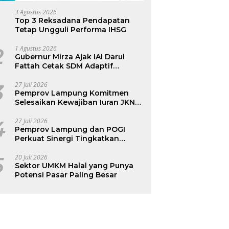
3 Agustus 2026
Top 3 Reksadana Pendapatan
Tetap Ungguli Performa IHSG
2
1 Agustus 2026
Gubernur Mirza Ajak IAI Darul
Fattah Cetak SDM Adaptif
Berlandaskan Nilai Agama
3
27 Juli 2026
Pemprov Lampung Komitmen
Selesaikan Kewajiban Iuran JKN
dan Perkuat Tata Kelola
Kepesertaan BPJS Kesehatan
4
27 Juli 2026
Pemprov Lampung dan POGI
Perkuat Sinergi Tingkatkan
Kesehatan Ibu dan Anak
5
20 Juli 2026
Sektor UMKM Halal yang Punya
Potensi Pasar Paling Besar