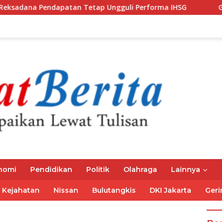
apatan Tetap Ungguli Performa IHSG
Gubernur Mirza A
nomi
Pendidikan
Politik
Olahraga
Lainnya
Kejahatan
Nissan
Bulutangkis
DKI Jakarta
Geri