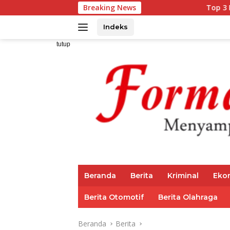
Langsung
Breaking News
Top 3 Reksadana Pend
ke
konten
Indeks
tutup
Beranda
Berita
Kriminal
Eko
Berita Otomotif
Berita Olahraga
Beranda
Berita