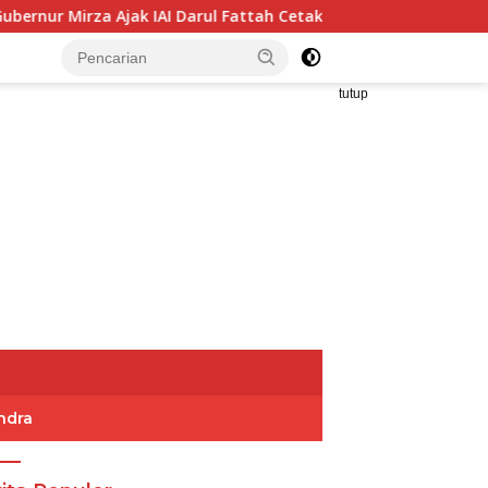
jak IAI Darul Fattah Cetak SDM Adaptif Berlandaskan Nilai Ag
tutup
ndra