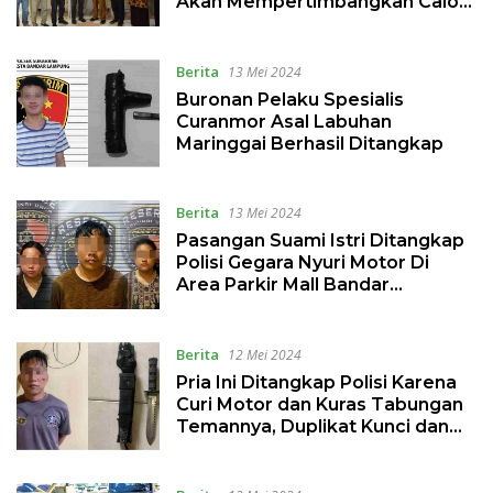
Akan Mempertimbangkan Calon
yang Paling berkomitmen
Mensejahterakan Masyarakat
Berita
13 Mei 2024
Buronan Pelaku Spesialis
Curanmor Asal Labuhan
Maringgai Berhasil Ditangkap
Berita
13 Mei 2024
Pasangan Suami Istri Ditangkap
Polisi Gegara Nyuri Motor Di
Area Parkir Mall Bandar
Lampung, Korban Di Ajak Nonton
Bioskop
Berita
12 Mei 2024
Pria Ini Ditangkap Polisi Karena
Curi Motor dan Kuras Tabungan
Temannya, Duplikat Kunci dan
Tau PIN ATM