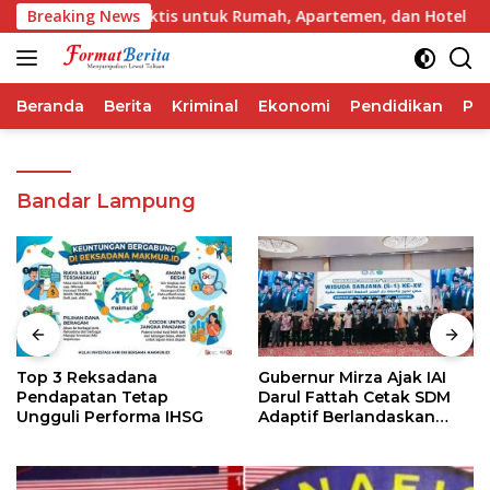
Langsung
rta 2026, Praktis untuk Rumah, Apartemen, dan Hotel
Breaking News
T
ke
konten
Beranda
Berita
Kriminal
Ekonomi
Pendidikan
Pol
Bandar Lampung
Top 3 Reksadana
Gubernur Mirza Ajak IAI
Pendapatan Tetap
Darul Fattah Cetak SDM
Ungguli Performa IHSG
Adaptif Berlandaskan
Nilai Agama