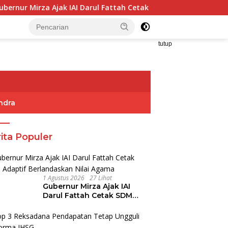
jak IAI Darul Fattah Cetak SDM Adaptif Berlandaskan Nilai Aga
tutup
ndra
ita Populer
1 Agustus 2026
27 Lihat
Gubernur Mirza Ajak IAI
Darul Fattah Cetak SDM
Adaptif Berlandaskan Nilai
Agama