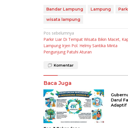
Bandar Lampung
Lampung
Park
wisata lampung
Navigasi
Pos sebelumnya
Parkir Liar Di Tempat Wisata Bikin Macet, Ka
pos
Lampung Irjen Pol. Helmy Santika Minta
Pengunjung Patuhi Aturan
Komentar
Baca Juga
Gubernur
Darul F
Adaptif
Agama