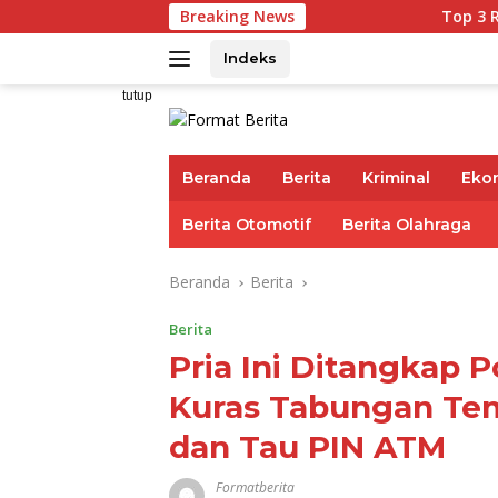
Langsung
Breaking News
Top 3 Reksadana Pend
ke
konten
Indeks
tutup
Beranda
Berita
Kriminal
Eko
Berita Otomotif
Berita Olahraga
Beranda
Berita
Berita
Pria Ini Ditangkap P
Kuras Tabungan Tem
dan Tau PIN ATM
Formatberita