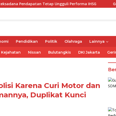
apatan Tetap Ungguli Performa IHSG
Gubernur Mirza A
nomi
Pendidikan
Politik
Olahraga
Lainnya
Kejahatan
Nissan
Bulutangkis
DKI Jakarta
Geri
Ber
olisi Karena Curi Motor dan
annya, Duplikat Kunci