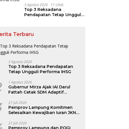
3 Agustus 2026
11 Lihat
Top 3 Reksadana
Pendapatan Tetap Ungguli
Performa IHSG
erita Terbaru
3 Agustus 2026
Top 3 Reksadana Pendapatan
Tetap Ungguli Performa IHSG
2
1 Agustus 2026
Gubernur Mirza Ajak IAI Darul
Fattah Cetak SDM Adaptif
Berlandaskan Nilai Agama
3
27 Juli 2026
Pemprov Lampung Komitmen
Selesaikan Kewajiban Iuran JKN
dan Perkuat Tata Kelola
Kepesertaan BPJS Kesehatan
4
27 Juli 2026
Pemprov Lampung dan POGI